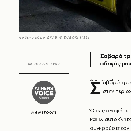
Ασθενοφόρο ΕΚΑΒ © EUROKINISSI
Σοβαρό τρ
οδηγός μη
05.06.2026, 21:00
Σ
οβαρό τροχ
στην περιο
Όπως αναφέρει 
Newsroom
και ΙΧ αυτοκίνη
συγκρούστηκαν 