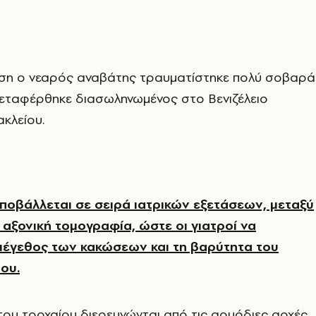
ση ο νεαρός αναβάτης τραυματίστηκε πολύ σοβαρά
μεταφέρθηκε διασωληνωμένος στο Βενιζέλειο
κλείου.
ποβάλλεται σε σειρά ιατρικών εξετάσεων, μεταξύ
 αξονική τομογραφία, ώστε οι γιατροί να
μέγεθος των κακώσεων και τη βαρύτητα του
ου.
 του τροχαίου διερευνώνται από τις αρμόδιες αρχές.