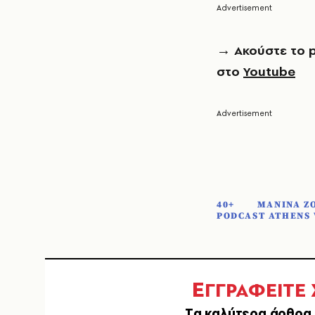
→
Ακούστε το 
στο
Youtube
40+
ΜΑΝΙΝΑ Ζ
PODCAST ATHENS 
Ε
ΓΓΡΑΦΕΙΤΕ
Tα καλύτερα άρθρα 