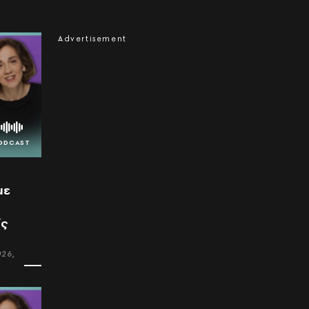
με
ίς
026,