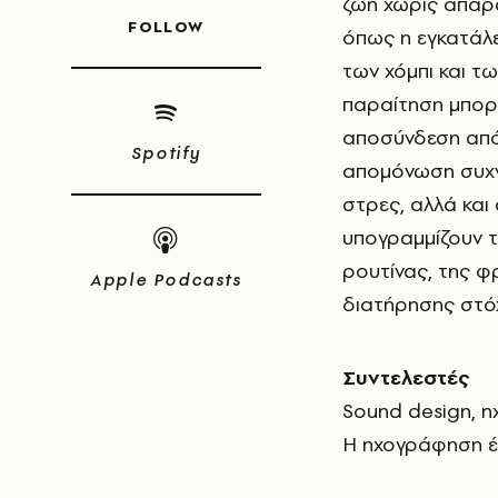
ζωή χωρίς απαρ
FOLLOW
όπως η εγκατάλε
των χόμπι και τ
παραίτηση μπορε
αποσύνδεση από 
Spotify
απομόνωση συχν
στρες, αλλά και
υπογραμμίζουν τ
ρουτίνας, της φ
Apple Podcasts
διατήρησης στόχ
Συντελεστές
Sound design, η
Η ηχογράφηση έγ