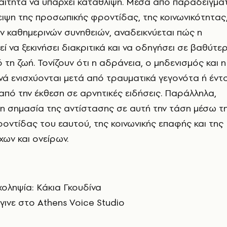
αίτητα να υπάρχει κατάθλιψη. Μέσα από παραδείγμα
ιψη της προσωπικής φροντίδας, της κοινωνικότητας
ων καθημερινών συνηθειών, αναδεικνύεται πώς η
ί να ξεκινήσει διακριτικά και να οδηγήσει σε βαθύτε
τη ζωή. Τονίζουν ότι η αδράνεια, ο μηδενισμός και η
ά ενισχύονται μετά από τραυματικά γεγονότα ή έντ
 από την έκθεση σε αρνητικές ειδήσεις. Παράλληλα,
η σημασία της αντίστασης σε αυτή την τάση μέσω τ
ροντίδας του εαυτού, της κοινωνικής επαφής και της
ων και ονείρων.
χοληψία: Κάκια Γκουδίνα
ινε στο Athens Voice Studio