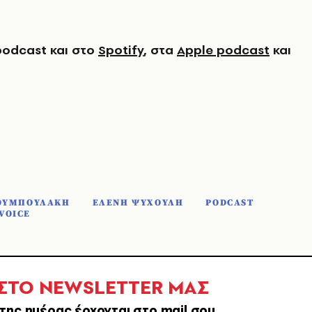
podcast και στο
Spotify
, στα
Apple podcast
και
ΟΥΜΠΟΥΛΑΚΗ
ΕΛΕΝΗ ΨΥΧΟΥΛΗ
PODCAST
VOICE
 ΣΤΟ NEWSLETTER ΜΑΣ
της ημέρας έρχονται στο mail σου