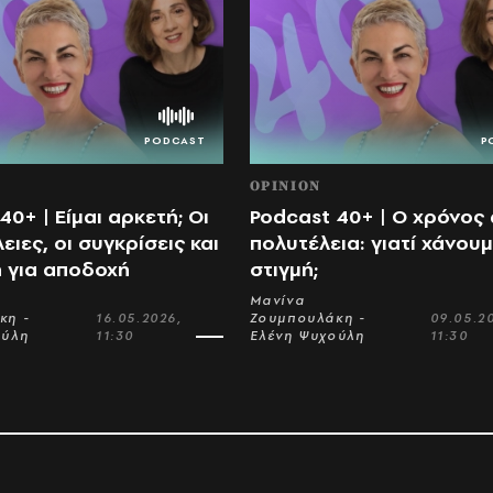
OPINION
40+ | Είμαι αρκετή; Οι
Podcast 40+ | Ο χρόνος
ιες, οι συγκρίσεις και
πολυτέλεια: γιατί χάνουμ
η για αποδοχή
στιγμή;
Μανίνα
κη -
16.05.2026,
Ζουμπουλάκη -
09.05.2
ούλη
11:30
Ελένη Ψυχούλη
11:30