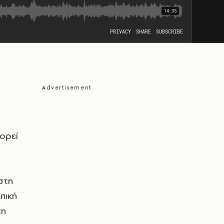
ορεί
στη
πική
τη