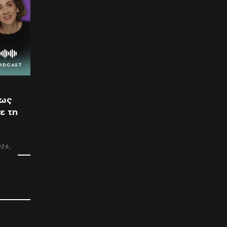
 ως
ε τη
026,