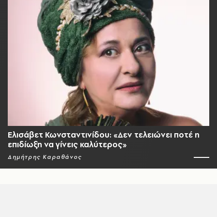
Ελισάβετ Κωνσταντινίδου: «Δεν τελειώνει ποτέ η
επιδίωξη να γίνεις καλύτερος»
Δημήτρης Καραθάνος