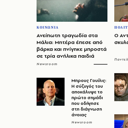
ΚΟΙΝΩΝΙΑ
ΠΟΛΙΤ
Ανείπωτη τραγωδία στα
Ο Αν
Μάλια: Μητέρα έπεσε από
σκυλ
βάρκα και πνίγηκε μπροστά
σε τρία ανήλικα παιδιά
Παντε
Newsroom
Μπρους Γουίλις:
Η σύζυγός του
αποκάλυψε το
πρώτο σημάδι
που οδήγησε
στη διάγνωση
άνοιας
Newsroom