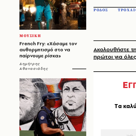
ΡΟΔΟΣ
ΤΡΟΧΑΙ
ΜΟΥΣΙΚΗ
French Fry: «Χάσαμε τον
Ακολουθήστε τη
αυθορμητισμό στο να
παίρνουμε ρίσκα»
πρώτοι για όλες
Δημήτρης
Αθανασιάδης
Ε
Γ
Tα καλύ
EMAIL