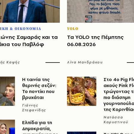
ΙΚΗ & ΟΙΚΟΝΟΜΙΑ
YOLO
τώνης Σαμαράς και τα
Τα YOLO της Πέμπτης
άκια του Παβλόφ
06.08.2026
λής Καψής
Λίνα Μανδράκου
Η ταινία της
Στο 4ο Pig Fl
θερινής σεζόν:
ακούς Pink F
Το ποντίκι που
τρώγοντας τ
βρυχάται
πιο διάσημη
γουρνοπούλ
Γιάννης
της Κορινθία
Στεφανίδης
Νατάσσα
Ελπίδα για τη
Καρυστινού
Δημοκρατία,