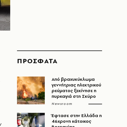
ΠΡΟΣΦΑΤΑ
Χ
Από βραχυκύκλωμα
γεννήτριας ηλεκτρικού
ρεύματος ξεκίνησε η
πυρκαγιά στη Σκύρο
Newsroom
Έφτασε στην Ελλάδα η
46χρονη κάτοικος
ν
Βρετανίας,