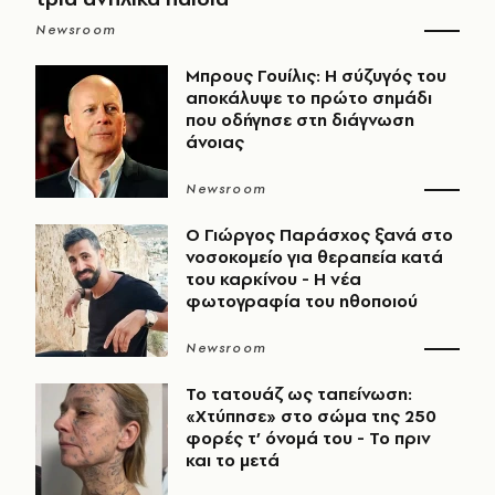
Newsroom
Μπρους Γουίλις: Η σύζυγός του
αποκάλυψε το πρώτο σημάδι
που οδήγησε στη διάγνωση
άνοιας
Newsroom
O Γιώργος Παράσχος ξανά στο
νοσοκομείο για θεραπεία κατά
του καρκίνου - Η νέα
φωτογραφία του ηθοποιού
Newsroom
Το τατουάζ ως ταπείνωση:
«Χτύπησε» στο σώμα της 250
φορές τ’ όνομά του - Το πριν
και το μετά