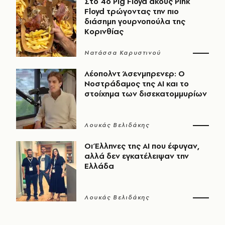
Στο 4ο Pig Floyd ακούς Pink
Floyd τρώγοντας την πιο
διάσημη γουρνοπούλα της
Κορινθίας
Νατάσσα Καρυστινού
Λέοπολντ Άσενμπρενερ: Ο
Νοστράδαμος της AI και το
στοίχημα των δισεκατομμυρίων
Λουκάς Βελιδάκης
Οι Έλληνες της ΑΙ που έφυγαν,
αλλά δεν εγκατέλειψαν την
Ελλάδα
Λουκάς Βελιδάκης