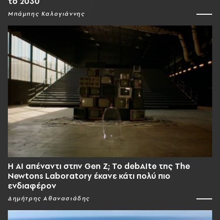
το 2030
Μπάμπης Καλογιάννης
Η AI απέναντι στην Gen Z; Το debAIte της The
Newtons Laboratory έκανε κάτι πολύ πιο
ενδιαφέρον
Δημήτρης Αθανασιάδης