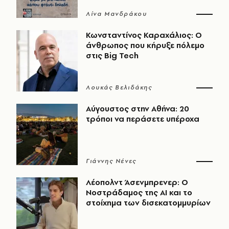
Λίνα Μανδράκου
Κωνσταντίνος Καραχάλιος: Ο
άνθρωπος που κήρυξε πόλεμο
στις Big Tech
Λουκάς Βελιδάκης
Αύγουστος στην Αθήνα: 20
τρόποι να περάσετε υπέροχα
Γιάννης Νένες
Λέοπολντ Άσενμπρενερ: Ο
Νοστράδαμος της AI και το
στοίχημα των δισεκατομμυρίων