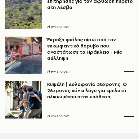
επιτήρησης για τον αφθώδη πυρετό
στη Λέσβο
Newsroom
Έκρηξη φιάλης πίσω από τον
εκκωφαντικό θόρυβο που
αναστάτωσε το Ηράκλειο - Μία
σύλληψη
Newsroom
Κυψέλη | Δολοφονία 38χρονης: Ο
26χρονος κάνει λόγο για εμπλοκή
ηλικιωμένου στην υπόθεση
Newsroom