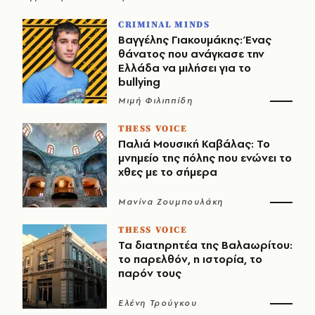
CRIMINAL MINDS
Βαγγέλης Γιακουμάκης: Ένας
θάνατος που ανάγκασε την
Ελλάδα να μιλήσει για το
bullying
Μιμή Φιλιππίδη
THESS VOICE
Παλιά Μουσική Καβάλας: Το
μνημείο της πόλης που ενώνει το
χθες με το σήμερα
Μανίνα Ζουμπουλάκη
THESS VOICE
Τα διατηρητέα της Βαλαωρίτου:
το παρελθόν, η ιστορία, το
παρόν τους
Ελένη Τρούγκου