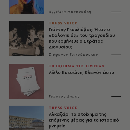
Αγγελική Μανουσάκη
THESS VOICE
Γιάννης Γκουλιόβας: Ήταν ο
«Σαλονικιός» του τραγουδιού
που ερμήνευε ο Στράτος
Διονυσίου;
Στέφανος Τσιτσόπουλος
ΤΟ ΠΟΙΗΜΑ ΤΗΣ ΗΜΕΡΑΣ
Λίλλυ Κοτσώνη, Κλεινόν άστυ
Γιώργος Δήμος
THESS VOICE
Αλκαζάρ: Το στοίχημα της
επόμενης μέρας για το ιστορικό
μνημείο