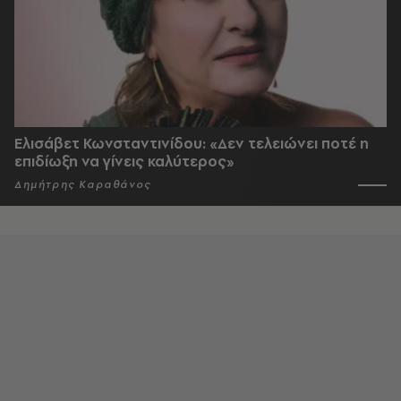
Ελισάβετ Κωνσταντινίδου: «Δεν τελειώνει ποτέ η
επιδίωξη να γίνεις καλύτερος»
Δημήτρης Καραθάνος