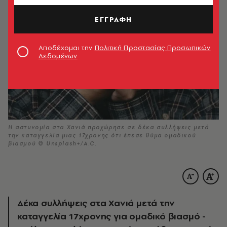
ΕΓΓΡΑΦΗ
Αποδέχομαι την
Πολιτική Προστασίας Προσωπικών
Δεδομένων
Η αστυνομία στα Χανιά προχώρησε σε δέκα συλλήψεις μετά
την καταγγελία μιας 17χρονης ότι έπεσε θύμα ομαδικού
βιασμού © Unsplash+/A.C.
Δέκα συλλήψεις στα Χανιά μετά την
καταγγελία 17χρονης για ομαδικό βιασμό -