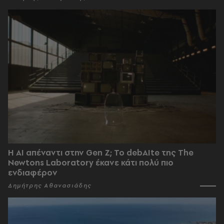
Η AI απέναντι στην Gen Z; Το debAIte της The
Newtons Laboratory έκανε κάτι πολύ πιο
ενδιαφέρον
Δημήτρης Αθανασιάδης