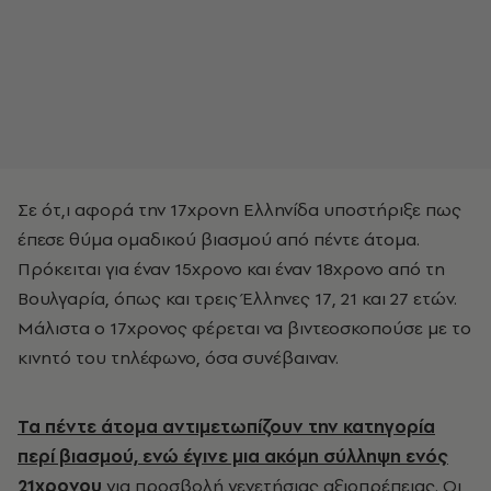
Σε ότ,ι αφορά την 17χρονη Ελληνίδα υποστήριξε πως
έπεσε θύμα ομαδικού βιασμού από πέντε άτομα.
Πρόκειται για έναν 15χρονο και έναν 18χρονο από τη
Βουλγαρία, όπως και τρεις Έλληνες 17, 21 και 27 ετών.
Μάλιστα ο 17χρονος φέρεται να βιντεοσκοπούσε με το
κινητό του τηλέφωνο, όσα συνέβαιναν.
Τα πέντε άτομα αντιμετωπίζουν την κατηγορία
περί βιασμού, ενώ έγινε μια ακόμη σύλληψη ενός
21χρονου
για προσβολή γενετήσιας αξιοπρέπειας. Οι