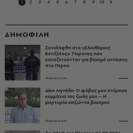
1
2
3
4
5
6
7
8
9
10
ΔΗΜΟΦΙΛΗ
Συνελήφθη στο «Ελευθέριος
Βενιζέλος» 71χρονος που
καταζητούνταν για βιασμό ανήλικης
στο Περού
Newsroom
Δίκη Λιγνάδη: Ο φόβος μου στέρησε
κομμάτια της ζωής μου – Η
μαρτυρία επιζώντα βιασμού
Newsroom