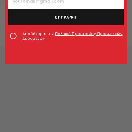
ΚΟΙΝΩΝΙΑ
Δίκη Λιγνάδη: Ο φόβος μου στέρησε
κομμάτια της ζωής μου – Η
ΕΓΓΡΑΦΗ
μαρτυρία επιζώντα βιασμού
Newsroom
Αποδέχομαι την
Πολιτική Προστασίας Προσωπικών
Δεδομένων