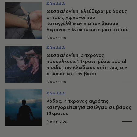
ΕΛΛΑΔΑ
Θεσσαλονίκη: Ελεύθεροι με όρους
οι τρεις Αφγανοί που
καταγγέλθηκαν για τον βιασμό
6χρονου - Ανακάλεσε η μητέρα του
Newsroom
ΕΛΛΑΔΑ
Θεσσαλονίκη: 34χρονος
προσέλκυσε 14χρονη μέσω social
media, την κλείδωσε σπίτι του, την
χτύπησε και την βίασε
Newsroom
ΕΛΛΑΔΑ
Ρόδος: 44χρονος αγρότης
κατηγορείται για ασέλγεια σε βάρος
12χρονου
Newsroom