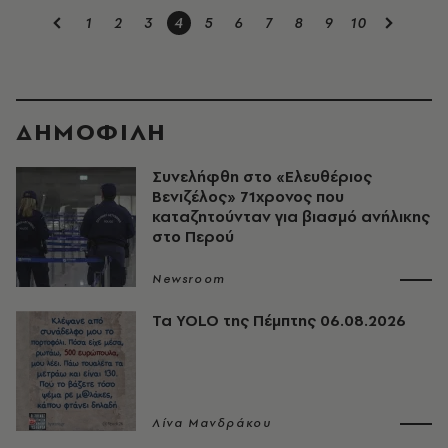
1
2
3
4
5
6
7
8
9
10
ΔΗΜΟΦΙΛΗ
Συνελήφθη στο «Ελευθέριος
Βενιζέλος» 71χρονος που
καταζητούνταν για βιασμό ανήλικης
στο Περού
Newsroom
Τα YOLO της Πέμπτης 06.08.2026
Λίνα Μανδράκου