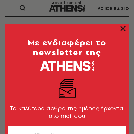
VOICE RADIO
ΒΙΑΣΜΟΙ ΑΝΗΛΙΚΩΝ
Mε ενδιαφέρει το
newsletter της
ΟΛΑ ΤΑ ΑΡΘΡΑ ΤΟΥ TAG
ΒΙΑΣΜΟΙ ΑΝΗΛΙΚΩΝ
ΚΟΙΝΩΝΙΑ
Θεσσαλονίκη: 55χρονη
κατηγορείται ότι βίαζε τον γιο της
Tα καλύτερα άρθρα της ημέρας έρχονται
οικιακής βοηθού της
στο mail σου
Newsroom