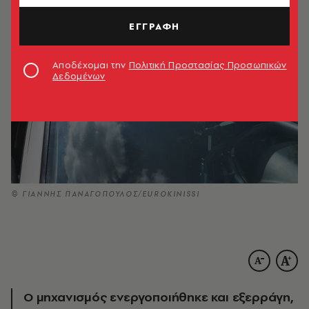
ΕΓΓΡΑΦΗ
Αποδέχομαι την
Πολιτική Προστασίας Προσωπικών
Δεδομένων
© ΓΙΑΝΝΗΣ ΠΑΝΑΓΟΠΟΥΛΟΣ/EUROKINISSI
Ο μηχανισμός ενεργοποιήθηκε και εξερράγη,