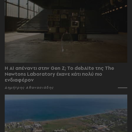
Η AI απέναντι στην Gen Z; Το debAIte της The
Newtons Laboratory έκανε κάτι πολύ πιο
ενδιαφέρον
Δημήτρης Αθανασιάδης