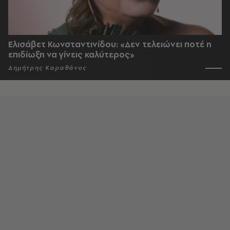
Ελισάβετ Κωνσταντινίδου: «Δεν τελειώνει ποτέ η
επιδίωξη να γίνεις καλύτερος»
Δημήτρης Καραθάνος