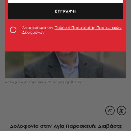
ΕΓΓΡΑΦΗ
Αποδέχομαι την
Πολιτική Προστασίας Προσωπικών
Δεδομένων
Δολοφονία στην Αγία Παρασκευή © ERT
Δολοφονία στην Αγία Παρασκευή: Διαβάστε