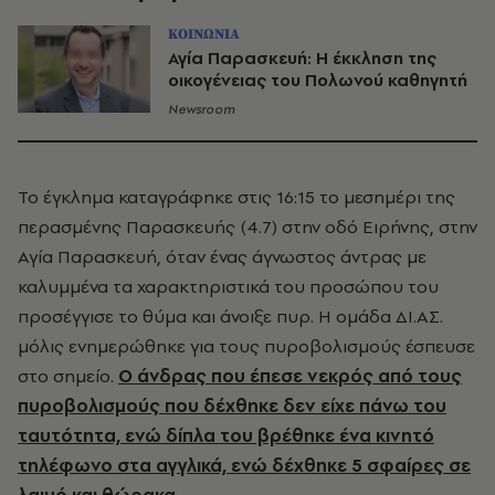
ΚΟΙΝΩΝΙΑ
Αγία Παρασκευή: Η έκκληση της
οικογένειας του Πολωνού καθηγητή
Newsroom
Το έγκλημα καταγράφηκε στις 16:15 το μεσημέρι της
περασμένης Παρασκευής (4.7) στην οδό Ειρήνης, στην
Αγία Παρασκευή, όταν ένας άγνωστος άντρας με
καλυμμένα τα χαρακτηριστικά του προσώπου του
προσέγγισε το θύμα και άνοιξε πυρ. Η ομάδα ΔΙ.ΑΣ.
μόλις ενημερώθηκε για τους πυροβολισμούς έσπευσε
στο σημείο.
Ο άνδρας που έπεσε νεκρός από τους
πυροβολισμούς που δέχθηκε δεν είχε πάνω του
ταυτότητα, ενώ δίπλα του βρέθηκε ένα κινητό
τηλέφωνο στα αγγλικά, ενώ δέχθηκε 5 σφαίρες σε