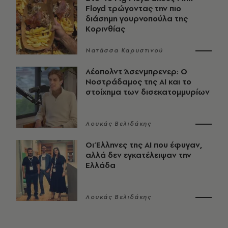
Floyd τρώγοντας την πιο
διάσημη γουρνοπούλα της
Κορινθίας
Νατάσσα Καρυστινού
Λέοπολντ Άσενμπρενερ: Ο
Νοστράδαμος της AI και το
στοίχημα των δισεκατομμυρίων
Λουκάς Βελιδάκης
Οι Έλληνες της ΑΙ που έφυγαν,
αλλά δεν εγκατέλειψαν την
Ελλάδα
Λουκάς Βελιδάκης