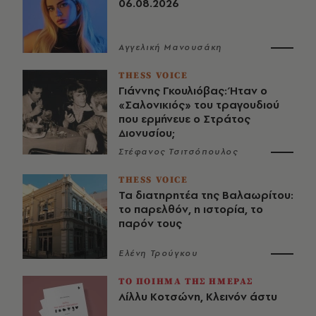
06.08.2026
Αγγελική Μανουσάκη
THESS VOICE
Γιάννης Γκουλιόβας: Ήταν ο
«Σαλονικιός» του τραγουδιού
που ερμήνευε ο Στράτος
Διονυσίου;
Στέφανος Τσιτσόπουλος
THESS VOICE
Τα διατηρητέα της Βαλαωρίτου:
το παρελθόν, η ιστορία, το
παρόν τους
Ελένη Τρούγκου
ΤΟ ΠΟΙΗΜΑ ΤΗΣ ΗΜΕΡΑΣ
Λίλλυ Κοτσώνη, Κλεινόν άστυ