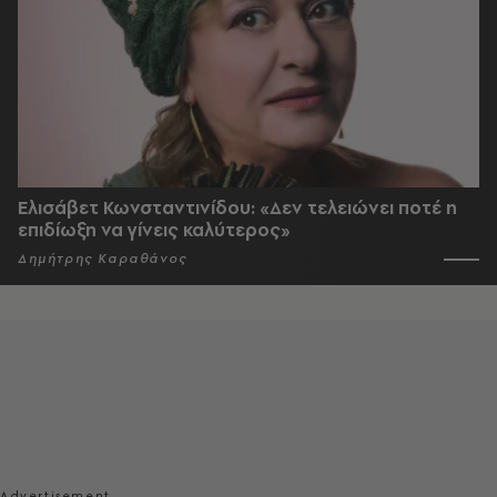
Ελισάβετ Κωνσταντινίδου: «Δεν τελειώνει ποτέ η
επιδίωξη να γίνεις καλύτερος»
Δημήτρης Καραθάνος