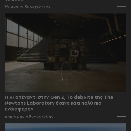
Μπάμπης Καλογιάννης
Η AI απέναντι στην Gen Z; Το debAIte της The
Newtons Laboratory έκανε κάτι πολύ πιο
ενδιαφέρον
Δημήτρης Αθανασιάδης