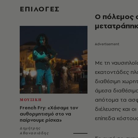
EΠΙΛΟΓΈΣ
Ο
πόλεμος
σ
μετατράπηκ
Με τη ναυσιπλοΐ
εκατοντάδες πλο
διαθέσιμη χωρητ
άμεσα διαθέσιμ
απότομα τα ασφ
ΜΟΥΣΙΚΗ
French Fry: «Χάσαμε τον
διέλευσης και 
αυθορμητισμό στο να
επίπεδα κόστους
παίρνουμε ρίσκα»
Δημήτρης
Αθανασιάδης