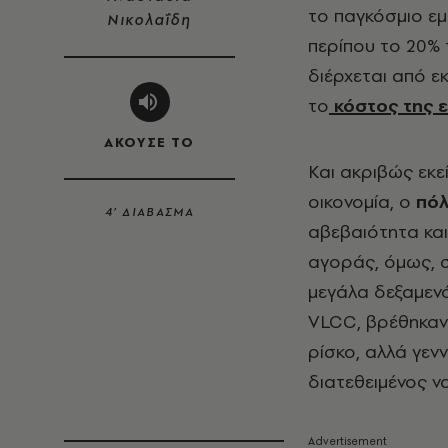
το παγκόσμιο ε
Νικολαΐδη
περίπου το 20%
διέρχεται από εκ
το
κόστος της 
ΑΚΟΥΣΕ ΤΟ
Και ακριβώς εκε
οικονομία, ο
πό
4’ ΔΙΑΒΑΣΜΑ
αβεβαιότητα και 
αγοράς, όμως, σ
μεγάλα δεξαμεν
VLCC, βρέθηκαν 
ρίσκο, αλλά γεν
διατεθειμένος ν