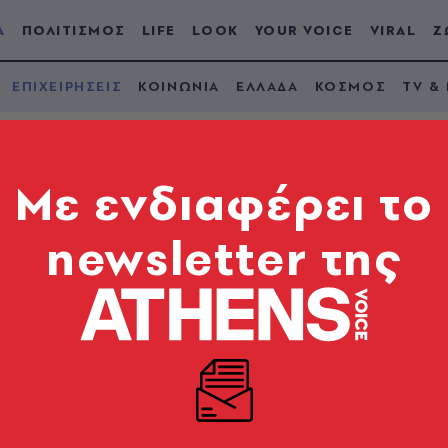
Α
ΠΟΛΙΤΙΣΜΟΣ
LIFE
LOOK
YOUR VOICE
VIRAL
Ζ
ΕΠΙΧΕΙΡΗΣΕΙΣ
ΚΟΙΝΩΝΙΑ
ΕΛΛΑΔΑ
ΚΟΣΜΟΣ
TV &
Mε ενδιαφέρει το
newsletter της
μπόλεμη ζώνη
 τους ναύλους, αύξησε το ρίσκο και επαναχάραξε τι