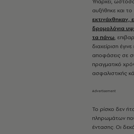
Υπάρχει, ωστόσο
αυξήθηκε και το
εκτινάχθηκαν, 
δρομολόγια υψ
τα πάνω
, επιβα
διαχείριση έγινε
αποφάσεις σε σ
πραγματικό χρό
ασφαλιστικής κά
Το ρίσκο δεν ήτ
πληρωμάτων που
έντασης. Οι δεκ