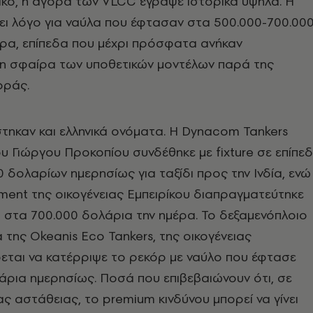
ικό, η αγορά των VLCC έγραψε ιστορικά υψηλά. Η
ει λόγο για ναύλα που έφτασαν στα 500.000-700.00
έρα, επίπεδα που μέχρι πρόσφατα ανήκαν
η σφαίρα των υποθετικών μοντέλων παρά της
οράς.
τηκαν και ελληνικά ονόματα. Η Dynacom Tankers
 Γιώργου Προκοπίου συνδέθηκε με fixture σε επίπε
 δολαρίων ημερησίως για ταξίδι προς την Ινδία, ενώ
ent της οικογένειας Εμπειρίκου διαπραγματεύτηκε
 στα 700.000 δολάρια την ημέρα. Το δεξαμενόπλοιο
 της Okeanis Eco Tankers, της οικογένειας
εται να κατέρριψε το ρεκόρ με ναύλο που έφτασε
άρια ημερησίως. Ποσά που επιβεβαιώνουν ότι, σε
ς αστάθειας, το premium κινδύνου μπορεί να γίνει