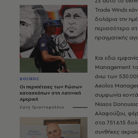
Σε αυτό το σκην
Trade Winds κάν
δολάρια την ημ
περισσότερο στ
πραγματικής αγ
Και εδώ εμφανίσ
Management του
άνω των 530.000
ΚΟΣΜΟΣ
Aeolos Managem
Οι περιπέτειες των Ρώσων
κατασκόπων στη Λατινική
συμφωνία κοντά
Αμερική
Nissos Donoussa
Σώτη Τριανταφύλλου
Αλαφούζου, φέρ
στα 751.615 δολ
συνθήκες ακραία