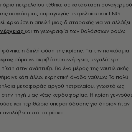
μπόριο πετρελαίου τέθηκε σε κατάσταση συναγερμού
 της παγκόσμιας παραγωγής πετρελαίου και LNG
εί. Αρκούσε η απειλή μιας διαταραχής για να αλλάξει
ενέργειας
και τη γεωγραφία των θαλάσσιων ροών.
ί φάνηκε η διπλή φύση της κρίσης. Για την παγκόσμια
λεμος
σήμαινε ακριβότερη ενέργεια, μεγαλύτερη
πίεση στην ανάπτυξη. Για ένα μέρος της ναυτιλιακής
ήμαινε κάτι άλλο: εκρηκτική άνοδο ναύλων. Τα πολύ
όπλοια μεταφοράς αργού πετρελαίου, γνωστά ως
στην πηγή μιας νέας κερδοφορίας. Η κρίση γεννούσ
νούσε και περιθώρια υπεραπόδοσης για όποιον ήταν
α αναλάβει αυτό το ρίσκο.