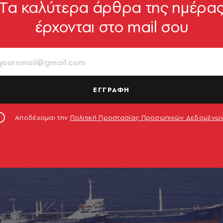
Tα καλύτερα άρθρα της ημέρα
έρχονται στο mail σου
ΕΓΓΡΑΦΗ
Αποδέχομαι την
Πολιτική Προστασίας Προσωπικών Δεδομένω