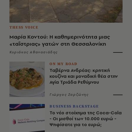
THESS VOICE
Μαρία Κοντού: Η καθημερινότητα μιας
«ταΐστριας» γατών στη Θεσσαλονίκη
Κυριάκος Αθανασιάδης
ON MY ROAD
Ταβέρνα Ανδρέας: κρητική
κουζίνα και μοναδική θέα στην
Αγία Τριάδα Ρεθύμνου
Γιώργος Ζαρζώνης
BUSINESS BACKSTAGE
Το νέο στοίχημα της Coca-Cola
- Οι μισθοί των 10.000 ευρώ -
Ψηφίσατε για το ευρώ;