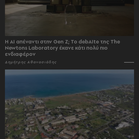
Η AI απέναντι στην Gen Z; Το debAIte της The
Newtons Laboratory έκανε κάτι πολύ πιο
ενδιαφέρον
Δημήτρης Αθανασιάδης