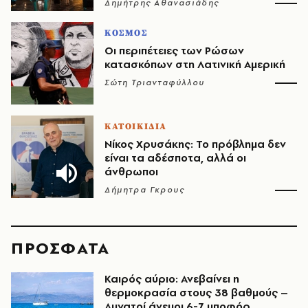
Δημήτρης Αθανασιάδης
ΚΟΣΜΟΣ
Οι περιπέτειες των Ρώσων
κατασκόπων στη Λατινική Αμερική
Σώτη Τριανταφύλλου
ΚΑΤΟΙΚΙΔΙΑ
Νίκος Χρυσάκης: Το πρόβλημα δεν
είναι τα αδέσποτα, αλλά οι
άνθρωποι
Δήμητρα Γκρους
ΠΡΟΣΦΑΤΑ
Καιρός αύριο: Ανεβαίνει η
θερμοκρασία στους 38 βαθμούς –
Δυνατοί άνεμοι 6-7 μποφόρ