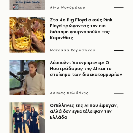
Λίνα Μανδράκου
Στο 4ο Pig Floyd ακούς Pink
Floyd τρώγοντας την πιο
διάσημη γουρνοπούλα της
Κορινθίας
Νατάσσα Καρυστινού
Λέοπολντ Άσενμπρενερ: Ο
Νοστράδαμος της AI και το
στοίχημα των δισεκατομμυρίων
Λουκάς Βελιδάκης
Οι Έλληνες της ΑΙ που έφυγαν,
αλλά δεν εγκατέλειψαν την
Ελλάδα