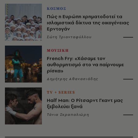
ΚΟΣΜΟΣ
Πώς η Ευρώπη χρηματοδοτεί τα
ισλαμιστικά δίκτυα της οικογένειας
Ερντογάν
Σώτη Τριανταφύλλου
ΜΟΥΣΙΚΗ
French Fry: «Χάσαμε τον
αυθορμητισμό στο να παίρνουμε
ρίσκα»
Δημήτρης Αθανασιάδης
TV + SERIES
Half Man: Ο Ρίτσαρντ Γκαντ μας
ξεβολεύει ξανά
Τάνια Σκραπαλιώρη