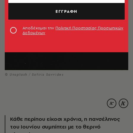
ΕΓΓΡΑΦΗ
Αποδέχομαι την
Πολιτική Προστασίας Προσωπικών
Δεδομένων
© Unsplash / Sotiris Savvides
Κάθε περίπου είκοσι χρόνια, η πανσέληνος
του Ιουνίου συμπίπτει με το θερινό