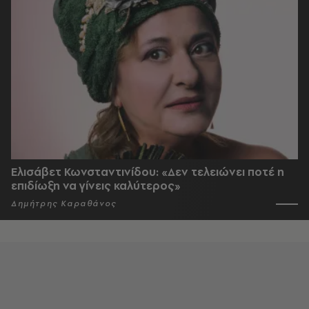
Ελισάβετ Κωνσταντινίδου: «Δεν τελειώνει ποτέ η
επιδίωξη να γίνεις καλύτερος»
Δημήτρης Καραθάνος