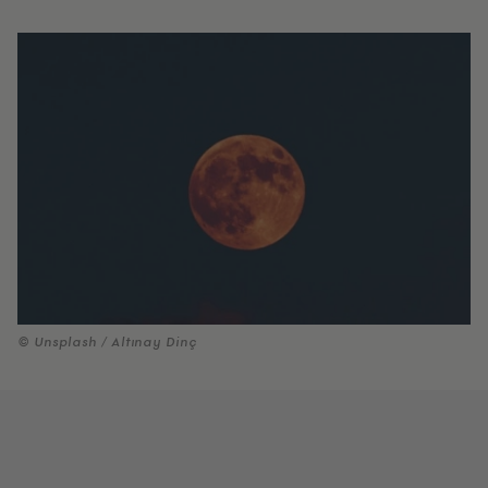
© Unsplash / Altınay Dinç