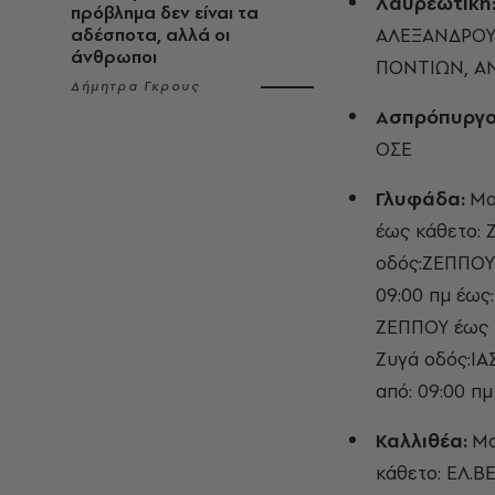
Λαυρεωτική
πρόβλημα δεν είναι τα
ΑΛΕΞΑΝΔΡΟΥ,
αδέσποτα, αλλά οι
άνθρωποι
ΠΟΝΤΙΩΝ, Α
Δήμητρα Γκρους
Ασπρόπυργο
ΟΣΕ
Γλυφάδα:
Μο
έως κάθετο: 
οδός:ΖΕΠΠΟΥ
09:00 πμ έως
ΖΕΠΠΟΥ έως κ
Ζυγά οδός:ΙΑ
από: 09:00 πμ
Καλλιθέα:
Μο
κάθετο: ΕΛ.Β