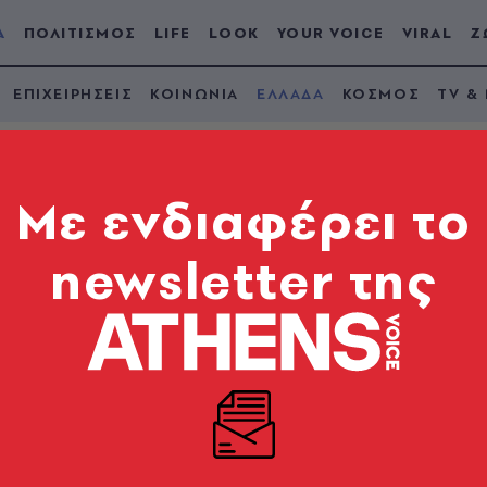
Α
ΠΟΛΙΤΙΣΜΟΣ
LIFE
LOOK
YOUR VOICE
VIRAL
Ζ
ΕΠΙΧΕΙΡΗΣΕΙΣ
ΚΟΙΝΩΝΙΑ
ΕΛΛΑΔΑ
ΚΟΣΜΟΣ
TV &
Mε ενδιαφέρει το
newsletter της
ος σήμερα Τετάρτη 
ικής