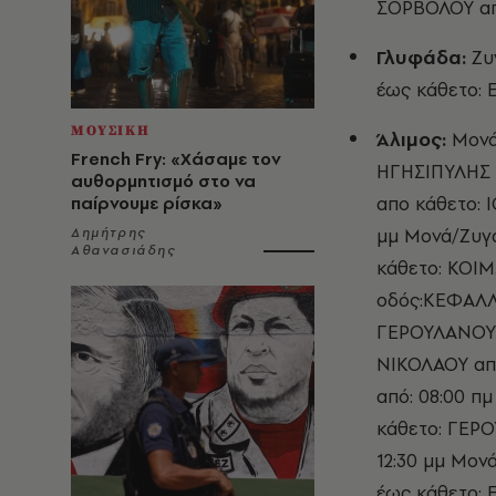
ΣΟΡΒΟΛΟΥ από
Γλυφάδα:
Ζυ
έως κάθετο: Ε
ΜΟΥΣΙΚΗ
Άλιμος:
Μονά
French Fry: «Χάσαμε τον
ΗΓΗΣΙΠΥΛΗΣ α
αυθορμητισμό στο να
απο κάθετο: 
παίρνουμε ρίσκα»
μμ Μονά/Ζυγ
Δημήτρης
Αθανασιάδης
κάθετο: ΚΟΙΜ
οδός:ΚΕΦΑΛΛ
ΓΕΡΟΥΛΑΝΟΥ α
ΝΙΚΟΛΑΟΥ απ
από: 08:00 π
κάθετο: ΓΕΡΟ
12:30 μμ Μο
έως κάθετο: 