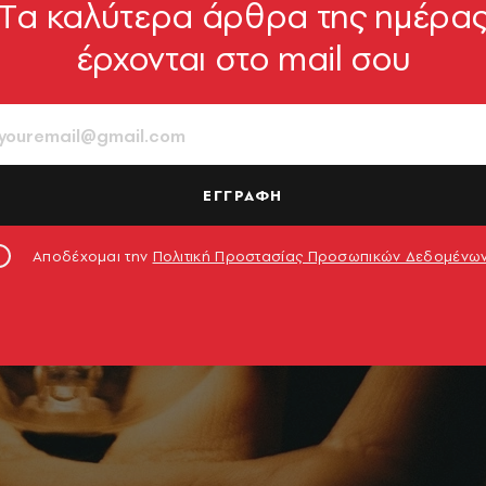
Tα καλύτερα άρθρα της ημέρα
έρχονται στο mail σου
ΕΓΓΡΑΦΗ
Αποδέχομαι την
Πολιτική Προστασίας Προσωπικών Δεδομένω