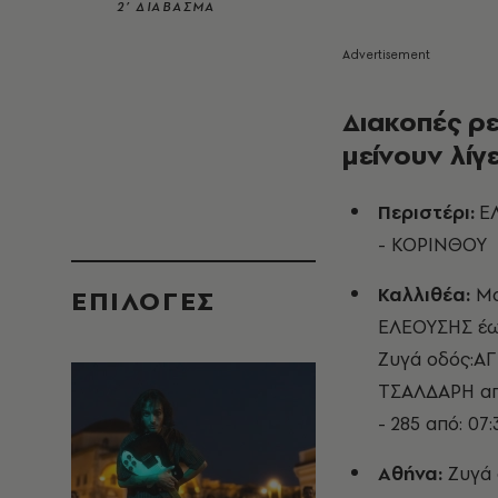
2’ ΔΙΑΒΑΣΜΑ
Διακοπές ρε
μείνουν λίγ
Περιστέρι:
Ε
- ΚΟΡΙΝΘΟΥ
Καλλιθέα:
Μο
EΠΙΛΟΓΈΣ
ΕΛΕΟΥΣΗΣ έως
Ζυγά οδός:Α
ΤΣΑΛΔΑΡΗ από
- 285 από: 07
Αθήνα:
Ζυγά