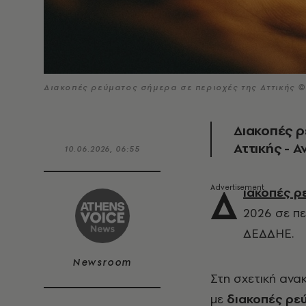
Διακοπές ρεύματος σήμερα σε περιοχές της Αττικής 
Διακοπές ρ
Αττικής - Α
10.06.2026, 06:55
Δ
ιακοπές ρ
2026 σε πε
ΔΕΔΔΗΕ.
Newsroom
Στη σχετική ανα
με
διακοπές ρε