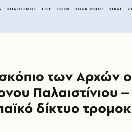
Α
ΠΟΛΙΤΙΣΜΟΣ
LIFE
LOOK
YOUR VOICE
VIRAL
Ζ
οσκόπιο των Αρχών ο
ονου Παλαιστίνιου –
παϊκό δίκτυο τρομο