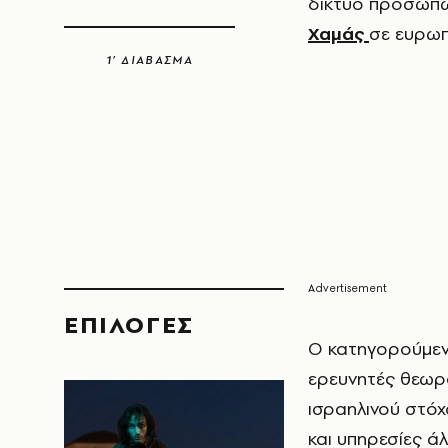
δίκτυο προσώπω
Χαμάς
σε ευρωπ
1’ ΔΙΑΒΑΣΜΑ
EΠΙΛΟΓΈΣ
Ο κατηγορούμενο
ερευνητές θεωρο
ισραηλινού στόχ
και υπηρεσίες ά