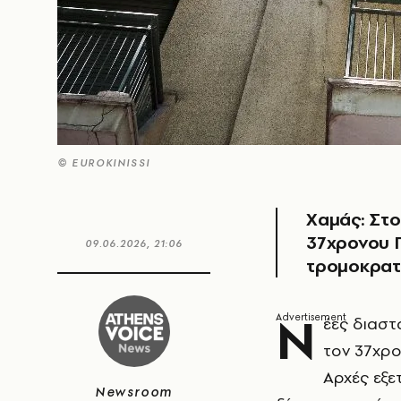
© EUROKINISSI
Χαμάς: Στο
37χρονου Π
09.06.2026, 21:06
τρομοκρα
Ν
έες διαστ
τον 37χρο
Αρχές εξε
Newsroom