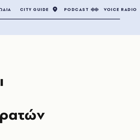
ΩΔΙΑ
CITY GUIDE
PODCAST
VOICE RADIO
ι
κρατών