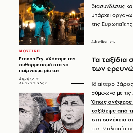
διασυνδέσεις κα
υπάρχει οργανω
της Ευρωπαϊκής
ΜΟΥΣΙΚΗ
Τα ταξίδια 
French Fry: «Χάσαμε τον
αυθορμητισμό στο να
των ερευν
παίρνουμε ρίσκα»
Δημήτρης
Ιδιαίτερο βάρος 
Αθανασιάδης
σύμφωνα με τις
Όπως ανέφερε 
ταξίδεψε από τ
στη συνέχεια σε
στη Μαλαισία σ