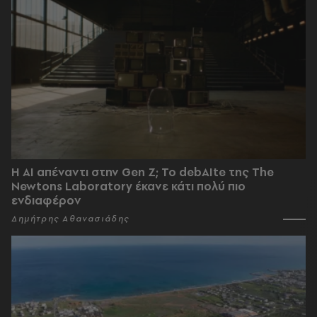
Η AI απέναντι στην Gen Z; Το debAIte της The
Newtons Laboratory έκανε κάτι πολύ πιο
ενδιαφέρον
Δημήτρης Αθανασιάδης