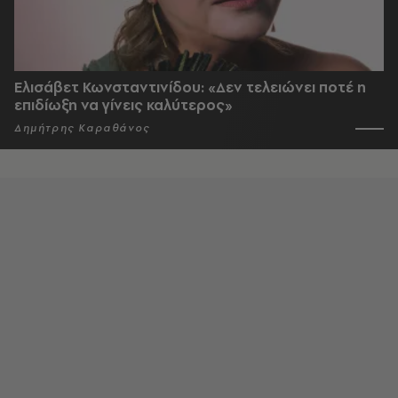
Ελισάβετ Κωνσταντινίδου: «Δεν τελειώνει ποτέ η
επιδίωξη να γίνεις καλύτερος»
Δημήτρης Καραθάνος