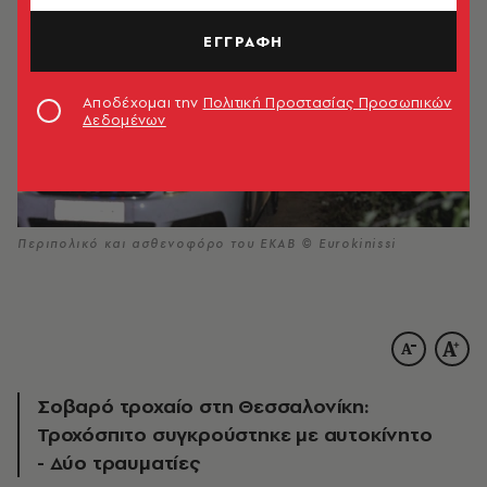
ΕΓΓΡΑΦΗ
Αποδέχομαι την
Πολιτική Προστασίας Προσωπικών
Δεδομένων
Περιπολικό και ασθενοφόρο του ΕΚΑΒ © Eurokinissi
Σοβαρό τροχαίο στη Θεσσαλονίκη:
Τροχόσπιτο συγκρούστηκε με αυτοκίνητο
- Δύο τραυματίες