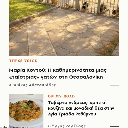
THESS VOICE
Μαρία Κοντού: Η καθημερινότητα μιας
«ταΐστριας» γατών στη Θεσσαλονίκη
Κυριάκος Αθανασιάδης
ON MY ROAD
Ταβέρνα Ανδρέας: κρητική
κουζίνα και μοναδική θέα στην
Αγία Τριάδα Ρεθύμνου
Γιώργος Ζαρζώνης