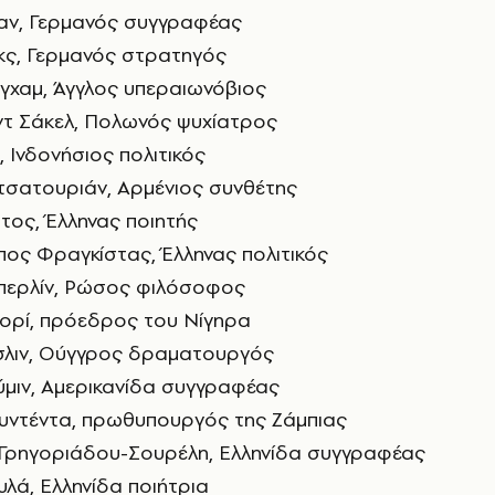
αν, Γερμανός συγγραφέας
κς, Γερμανός στρατηγός
ιγχαμ, Άγγλος υπεραιωνόβιος
τ Σάκελ, Πολωνός ψυχίατρος
, Ινδονήσιος πολιτικός
τσατουριάν, Αρμένιος συνθέτης
τος, Έλληνας ποιητής
ος Φραγκίστας, Έλληνας πολιτικός
Μπερλίν, Ρώσος φιλόσοφος
ιορί, πρόεδρος του Νίγηρα
Έσλιν, Ούγγρος δραματουργός
ύμιν, Αμερικανίδα συγγραφέας
ουντέντα, πρωθυπουργός της Ζάμπιας
α Γρηγοριάδου-Σουρέλη, Ελληνίδα συγγραφέας
υλά, Ελληνίδα ποιήτρια