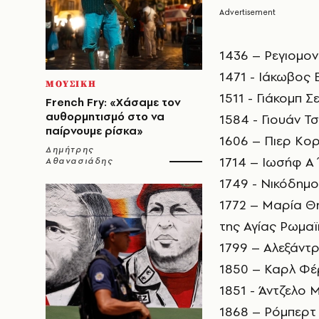
1436 – Ρεγιομο
1471 - Ιάκωβος 
ΜΟΥΣΙΚΗ
1511 - Γιάκομπ 
French Fry: «Χάσαμε τον
αυθορμητισμό στο να
1584 - Γιουάν Τ
παίρνουμε ρίσκα»
1606 – Πιερ Κορ
Δημήτρης
1714 – Ιωσήφ Α΄
Αθανασιάδης
1749 - Νικόδημο
1772 – Μαρία Θη
της Αγίας Ρωμα
1799 – Αλεξάντρ
1850 – Καρλ Φέ
1851 - Άντζελο 
1868 – Ρόμπερτ 