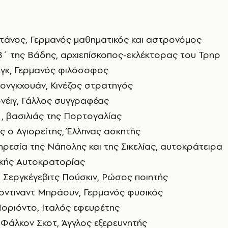
ντάνος, Γερμανός μαθηματικός και αστρονόμος
Β΄ της Βάδης, αρχιεπίσκοπος-εκλέκτορας του Τρηρ
Σεγκ, Γερμανός φιλόσοφος
σονγκχουάν, Κινέζος στρατηγός
νέιγ, Γάλλος συγγραφέας
, βασιλιάς της Πορτογαλίας
ς ο Αγιορείτης, Έλληνας ασκητής
ρεσία της Νάπολης και της Σικελίας, αυτοκράτειρα
ϊκής Αυτοκρατορίας
 Σεργκέγεβιτς Πούσκιν, Ρώσος ποιητής
ρντιναντ Μπράουν, Γερμανός φυσικός
Μοριόντο, Ιταλός εφευρέτης
Φάλκον Σκοτ, Άγγλος εξερευνητής