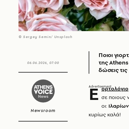
© Sergey Semin/ Unsplash
Ποιοι γιορ
της Athens
06.06.2026, 07:00
δώσεις τις
Ε
ορτολόγιο
σε ποιους 
οι:
Ιλαρίων
Newsroom
κυρίως καλά!