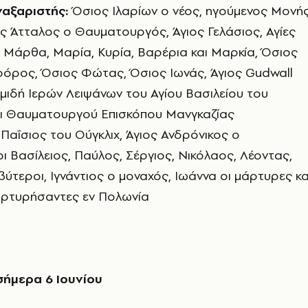
αξαριστής:
Όσιος Ιλαρίων ο νέος, ηγούμενος Μονή
ς Άτταλος ο Θαυματουργός, Άγιος Γελάσιος, Αγίες
 Μάρθα, Μαρία, Κυρία, Βαρέρια και Μαρκία, Όσιος
φόρος, Όσιος Φώτας, Όσιος Ιωνάς, Άγιος Gudwall
μιδή Ιερών Λειψάνων του Αγίου Βασιλείου του
ι Θαυματουργού Επισκόπου Μανγκαζίας
 Παΐσιος του Ούγκλιχ, Άγιος Ανδρόνικος ο
οι Βασίλειος, Παύλος, Σέργιος, Νικόλαος, Λέοντας,
βύτεροι, Ιγνάντιος ο μοναχός, Ιωάννα οι μάρτυρες κα
μαρτυρήσαντες εν Πολωνία
σήμερα 6 Ιουνίου