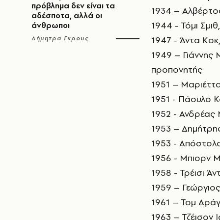
πρόβλημα δεν είναι τα
1934 – Αλβέρτος
αδέσποτα, αλλά οι
1944 - Τόμι Σμι
άνθρωποι
1947 - Άντα Κοκ
Δήμητρα Γκρους
1949 – Γιάννης
προπονητής
1951 – Μαριέττα
1951 - Πάουλο Κ
1952 - Ανδρέας
1953 – Δημήτρη
1953 - Απόστολ
1956 - Μπιορν 
1958 - Τρέισι Ά
1959 – Γεώργιος
1961 – Τομ Αράγι
1963 – Τζέισον 