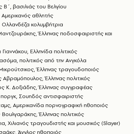
 Β΄, βασιλιάς του Βελγίου
θ, Αμερικανός αθλητής
, Ολλανδέζα κολυμβήτρια
 Μαντζουράκης, Έλληνας ποδοσφαιριστής και
 Γιαννάκου, Ελληνίδα πολιτικός
ασόμα, πολιτικός από την Ανγκόλα
 Μικρούτσικος, Έλληνας τραγουδοποιός
ς Αβραμόπουλος, Έλληνας πολιτικός
ος Κ. Δοξιάδης, Έλληνας συγγραφέας
Μποργκ, Σουηδός αντισφαιριστής
νταμς, Αμερικανίδα πορνογραφική ηθοποιός
 Βουλγαράκης, Έλληνας πολιτικός
α, Χιλιανός τραγουδιστής και μουσικός (Slayer)
Ισαάκς, Άγγλος ηθοποιός