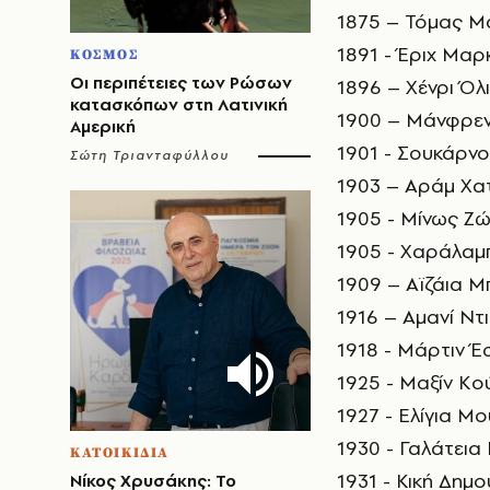
1875 – Τόμας Μ
1891 - Έριχ Μαρ
ΚΟΣΜΟΣ
Οι περιπέτειες των Ρώσων
1896 – Χένρι Όλ
κατασκόπων στη Λατινική
1900 – Μάνφρεν
Αμερική
1901 - Σουκάρνο
Σώτη Τριανταφύλλου
1903 – Αράμ Χα
1905 - Μίνως Ζώ
1905 - Χαράλαμπ
1909 – Αϊζάια 
1916 – Αμανί Ντ
1918 - Μάρτιν 
1925 - Μαξίν Κο
1927 - Ελίγια Μ
1930 - Γαλάτει
ΚΑΤΟΙΚΙΔΙΑ
1931 - Κική Δημο
Νίκος Χρυσάκης: Το