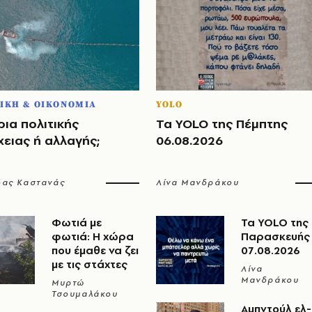
ΙΚΗ & ΟΙΚΟΝΟΜΙΑ
YOLO
ια πολιτικής
Τα YOLO της Πέμπτης
ειας ή αλλαγής;
06.08.2026
δας Καστανάς
Λίνα Μανδράκου
Φωτιά με
Τα YOLO της
φωτιά: Η χώρα
Παρασκευής
που έμαθε να ζει
07.08.2026
με τις στάχτες
Λίνα
Μανδράκου
Μυρτώ
Τσουμαλάκου
Αμπντούλ ελ-