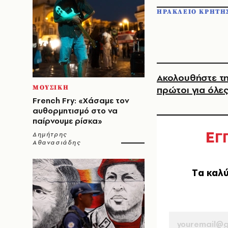
ΗΡΑΚΛΕΙΟ ΚΡΗΤΗ
Ακολουθήστε τη
ΜΟΥΣΙΚΗ
πρώτοι για όλες
French Fry: «Χάσαμε τον
αυθορμητισμό στο να
παίρνουμε ρίσκα»
Ε
Γ
Δημήτρης
Αθανασιάδης
Tα καλύ
EMAIL