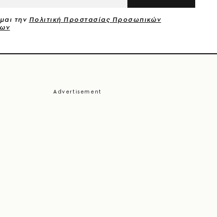
μαι την
Πολιτική Προστασίας Προσωπικών
νων