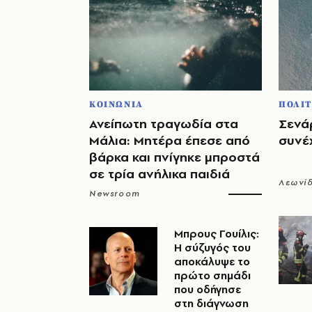
ΚΟΙΝΩΝΙΑ
ΠΟΛΙΤ
Ανείπωτη τραγωδία στα
Σενάρ
Μάλια: Μητέρα έπεσε από
συνέχ
βάρκα και πνίγηκε μπροστά
σε τρία ανήλικα παιδιά
Λεωνί
Newsroom
Μπρους Γουίλις:
Η σύζυγός του
αποκάλυψε το
πρώτο σημάδι
που οδήγησε
στη διάγνωση