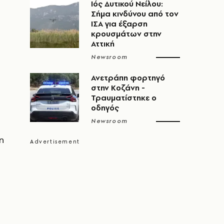
Ιός Δυτικού Νείλου:
Σήμα κινδύνου από τον
ΙΣΑ για έξαρση
κρουσμάτων στην
Αττική
Newsroom
Ανετράπη φορτηγό
στην Κοζάνη -
Τραυματίστηκε ο
οδηγός
Newsroom
η