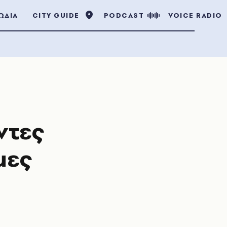
ΩΔΙΑ
CITY GUIDE
PODCAST
VOICE RADIO
ντες
μες