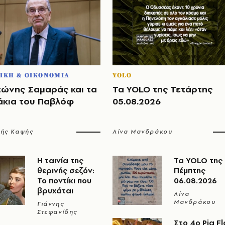
ΙΚΗ & ΟΙΚΟΝΟΜΙΑ
YOLO
τώνης Σαμαράς και τα
Τα YOLO της Τετάρτης
άκια του Παβλόφ
05.08.2026
λής Καψής
Λίνα Μανδράκου
Η ταινία της
Τα YOLO της
θερινής σεζόν:
Πέμπτης
Το ποντίκι που
06.08.2026
βρυχάται
Λίνα
Μανδράκου
Γιάννης
Στεφανίδης
Στο 4ο Pig Fl