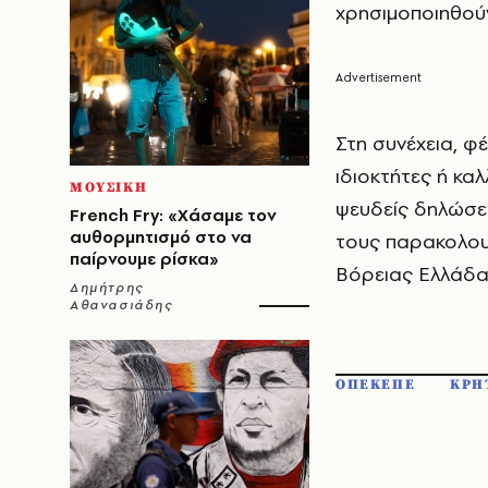
χρησιμοποιηθούν
Στη συνέχεια, 
ιδιοκτήτες ή κα
ΜΟΥΣΙΚΗ
ψευδείς δηλώσει
French Fry: «Χάσαμε τον
αυθορμητισμό στο να
τους παρακολου
παίρνουμε ρίσκα»
Βόρειας Ελλάδας
Δημήτρης
Αθανασιάδης
ΟΠΕΚΕΠΕ
ΚΡΗ