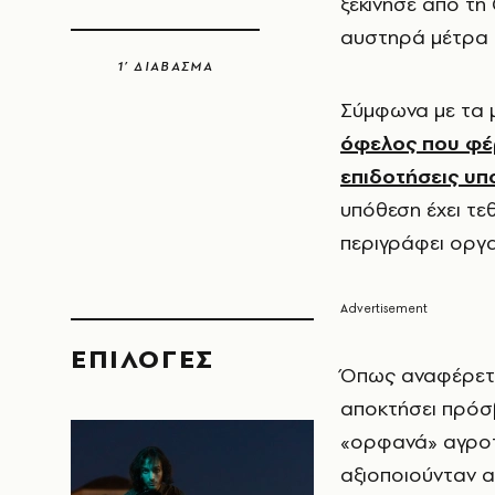
ξεκίνησε από τη
αυστηρά μέτρα 
1’ ΔΙΑΒΑΣΜΑ
Σύμφωνα με τα μ
όφελος που φέρ
επιδοτήσεις υπ
υπόθεση έχει τε
περιγράφει οργ
EΠΙΛΟΓΈΣ
Όπως αναφέρετα
αποκτήσει πρόσ
«ορφανά» αγροτε
αξιοποιούνταν α