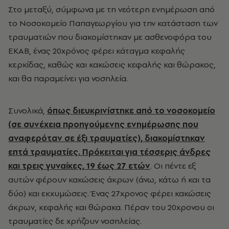
Στο μεταξύ, σύμφωνα με τη νεότερη ενημέρωση από
το Νοσοκομείο Παπαγεωργίου για την κατάσταση των
τραυματιών που διακομίστηκαν με ασθενοφόρα του
ΕΚΑΒ, ένας 20χρόνος φέρει κάταγμα κεφαλής
κερκίδας, καθώς και κακώσεις κεφαλής και θώρακος,
και θα παραμείνει για νοσηλεία.
Συνολικά,
όπως διευκρινίστηκε από το νοσοκομείο
(σε συνέχεια προηγούμενης ενημέρωσης που
αναφερόταν σε έξι τραυματίες), διακομίστηκαν
επτά τραυματίες. Πρόκειται για τέσσερις άνδρες
και τρεις γυναίκες, 19 έως 27 ετών
. Οι πέντε εξ
αυτών φέρουν κακώσεις άκρων (άνω, κάτω ή και τα
δύο) και εκχυμώσεις. Ένας 27χρονος φέρει κακώσεις
άκρων, κεφαλής και θώρακα. Πέραν του 20χρονου οι
τραυματίες δε χρήζουν νοσηλείας.