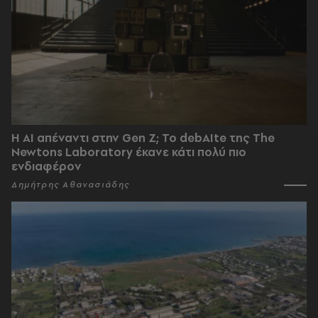
Η AI απέναντι στην Gen Z; Το debAIte της The
Newtons Laboratory έκανε κάτι πολύ πιο
ενδιαφέρον
Δημήτρης Αθανασιάδης