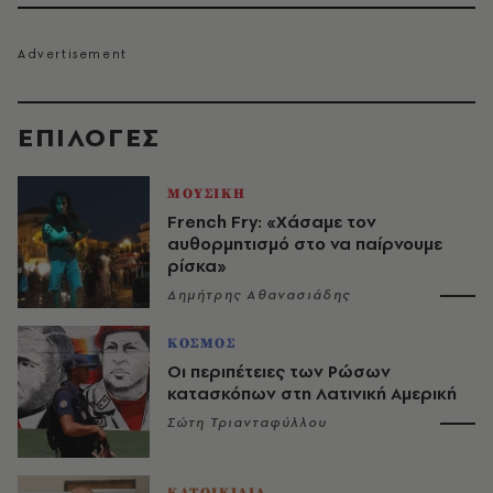
EΠΙΛΟΓΈΣ
ΜΟΥΣΙΚΗ
French Fry: «Χάσαμε τον
αυθορμητισμό στο να παίρνουμε
ρίσκα»
Δημήτρης Αθανασιάδης
ΚΟΣΜΟΣ
Οι περιπέτειες των Ρώσων
κατασκόπων στη Λατινική Αμερική
Σώτη Τριανταφύλλου