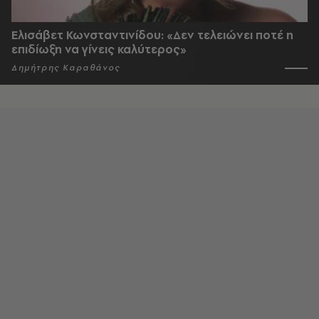
Ελισάβετ Κωνσταντινίδου: «Δεν τελειώνει ποτέ η
επιδίωξη να γίνεις καλύτερος»
Δημήτρης Καραθάνος