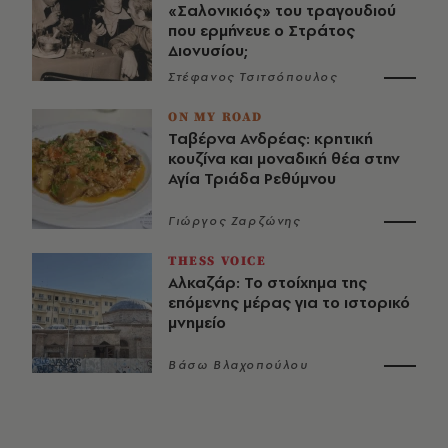
«Σαλονικιός» του τραγουδιού
που ερμήνευε ο Στράτος
Διονυσίου;
Στέφανος Τσιτσόπουλος
ON MY ROAD
Ταβέρνα Ανδρέας: κρητική
κουζίνα και μοναδική θέα στην
Αγία Τριάδα Ρεθύμνου
Γιώργος Ζαρζώνης
THESS VOICE
Αλκαζάρ: Το στοίχημα της
επόμενης μέρας για το ιστορικό
μνημείο
Βάσω Βλαχοπούλου