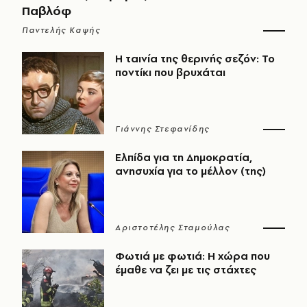
Παβλόφ
Παντελής Καψής
Η ταινία της θερινής σεζόν: Το
ποντίκι που βρυχάται
Γιάννης Στεφανίδης
Ελπίδα για τη Δημοκρατία,
ανησυχία για το μέλλον (της)
Αριστοτέλης Σταμούλας
Φωτιά με φωτιά: Η χώρα που
έμαθε να ζει με τις στάχτες