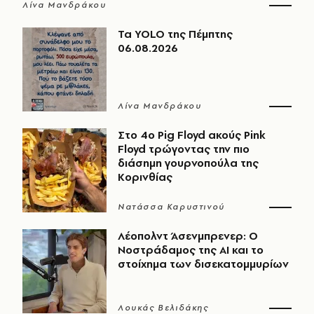
Λίνα Μανδράκου
Τα YOLO της Πέμπτης
06.08.2026
Λίνα Μανδράκου
Στο 4ο Pig Floyd ακούς Pink
Floyd τρώγοντας την πιο
διάσημη γουρνοπούλα της
Κορινθίας
Νατάσσα Καρυστινού
Λέοπολντ Άσενμπρενερ: Ο
Νοστράδαμος της AI και το
στοίχημα των δισεκατομμυρίων
Λουκάς Βελιδάκης