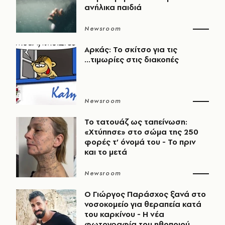
ανήλικα παιδιά
Newsroom
Αρκάς: Το σκίτσο για τις
...τιμωρίες στις διακοπές
Newsroom
Το τατουάζ ως ταπείνωση:
«Χτύπησε» στο σώμα της 250
φορές τ’ όνομά του - Το πριν
και το μετά
Newsroom
O Γιώργος Παράσχος ξανά στο
νοσοκομείο για θεραπεία κατά
του καρκίνου - Η νέα
φωτογραφία του ηθοποιού