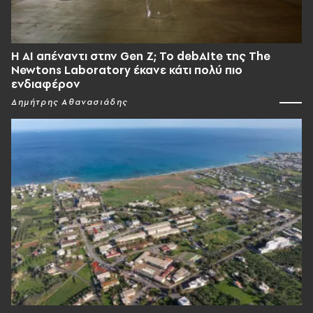
Η AI απέναντι στην Gen Z; Το debAIte της The
Newtons Laboratory έκανε κάτι πολύ πιο
ενδιαφέρον
Δημήτρης Αθανασιάδης