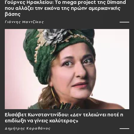
Γούρνες Ηρακλείου: To mega project της Dimand
που αλλάζει την εικόνα της πρώην αμερικανικής
βάσης
Γιάννης Μαντζίκος
Ελισάβετ Κωνσταντινίδου: «Δεν τελειώνει ποτέ η
επιδίωξη να γίνεις καλύτερος»
Δημήτρης Καραθάνος