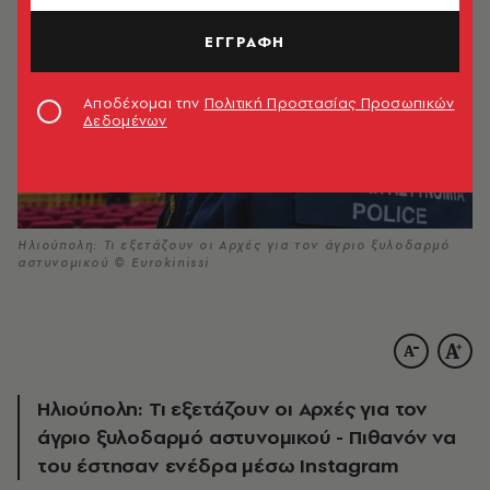
ΕΓΓΡΑΦΗ
Αποδέχομαι την
Πολιτική Προστασίας Προσωπικών
Δεδομένων
Ηλιούπολη: Τι εξετάζουν οι Αρχές για τον άγριο ξυλοδαρμό
αστυνομικού © Eurokinissi
Ηλιούπολη: Τι εξετάζουν οι Αρχές για τον
άγριο ξυλοδαρμό αστυνομικού - Πιθανόν να
του έστησαν ενέδρα μέσω Instagram