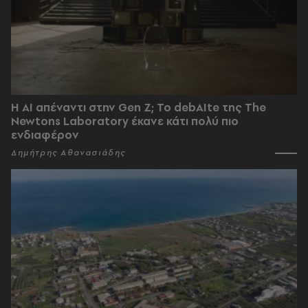
Η AI απέναντι στην Gen Z; Το debAIte της The
Newtons Laboratory έκανε κάτι πολύ πιο
ενδιαφέρον
Δημήτρης Αθανασιάδης