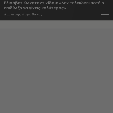
Ελισάβετ Κωνσταντινίδου: «Δεν τελειώνει ποτέ η
επιδίωξη να γίνεις καλύτερος»
Δημήτρης Καραθάνος