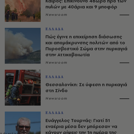
Καιρός: Επικίνδυνο 48ωρο προ των
πυλών με 40άρια και 9 μποφόρ
Newsroom
ΕΛΛΑΔΑ
Πώς έγινε η επιχείρηση διάσωσης
και απομάκρυνσης πολιτών από το
Πυροσβεστικό Σώμα στην πυρκαγιά
στην Αττικοβοιωτία
Newsroom
ΕΛΛΑΔΑ
Θεσσαλονίκη: Σε ύφεση η πυρκαγιά
στη Σίνδο
Newsroom
ΕΛΛΑΔΑ
Ευάγγελος Τουρνάς: Γιατί 51
εναέρια μέσα δεν μπόρεσαν να
κάνουν ρίψεις την 1η ημέρα της