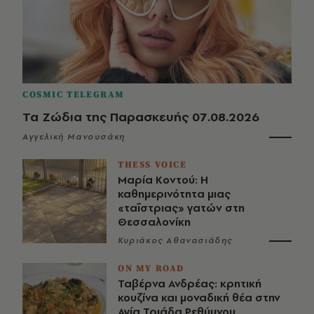
COSMIC TELEGRAM
Τα Ζώδια της Παρασκευής 07.08.2026
Αγγελική Μανουσάκη
THESS VOICE
Μαρία Κοντού: Η
καθημερινότητα μιας
«ταΐστριας» γατών στη
Θεσσαλονίκη
Κυριάκος Αθανασιάδης
ON MY ROAD
Ταβέρνα Ανδρέας: κρητική
κουζίνα και μοναδική θέα στην
Αγία Τριάδα Ρεθύμνου