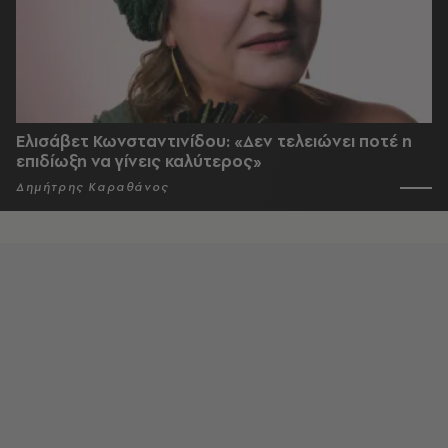
Ελισάβετ Κωνσταντινίδου: «Δεν τελειώνει ποτέ η
επιδίωξη να γίνεις καλύτερος»
Δημήτρης Καραθάνος