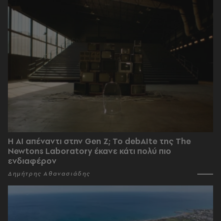
Η AI απέναντι στην Gen Z; Το debAIte της The
Newtons Laboratory έκανε κάτι πολύ πιο
ενδιαφέρον
Δημήτρης Αθανασιάδης