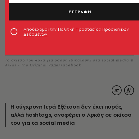
ΕΓΓΡΑΦΗ
Αποδέχομαι την
Πολιτική Προστασίας Προσωπικών
Δεδομένων
Το σκίτσο του Αρκά για όσους «δικάζουν» στα social media ©
Arkas - The Original Page/Facebook
Η σύγχρονη Ιερά Εξέταση δεν έχει πυρές,
αλλά hashtags, αναφέρει ο Αρκάς σε σκίτσο
του για τα social media