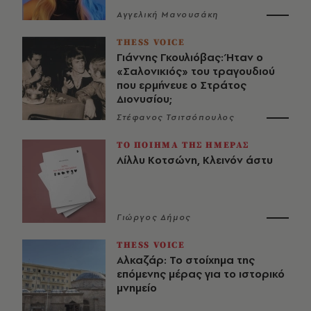
Αγγελική Μανουσάκη
THESS VOICE
Γιάννης Γκουλιόβας: Ήταν ο
«Σαλονικιός» του τραγουδιού
που ερμήνευε ο Στράτος
Διονυσίου;
Στέφανος Τσιτσόπουλος
ΤΟ ΠΟΙΗΜΑ ΤΗΣ ΗΜΕΡΑΣ
Λίλλυ Κοτσώνη, Κλεινόν άστυ
Γιώργος Δήμος
THESS VOICE
Αλκαζάρ: Το στοίχημα της
επόμενης μέρας για το ιστορικό
μνημείο