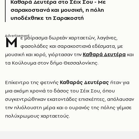
Καθαρά Δευτέρα στο Σέιχ Σου - Με
σαρακοστιανά και μουσική, η πόλη
υποδέχθηκε τη Σαρακοστή
Μ
ε μοίρασμα δωρεάν χαρταετών, λαγάνες,
φασολάδες και σαρακοστιανά εδέσματα, με
μουσική και χορό, γιόρτασαν την
Καθαρά Δευτέρα
και
τα Κούλουμα στον δήμο Θεσσαλονίκης.
Επίκεντρο της φετινής
Καθαράς Δευτέρας
ήταν για
μια ακόμη χρονιά το δάσος του Σέιχ Σου, όπου
συγκεντρώθηκαν εκατοντάδες επισκέπτες, απόλαυσαν
την ηλιόλουστη μέρα και ο ουρανός της πόλης γέμισε
πολύχρωμους χαρταετούς.