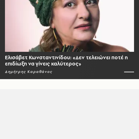
Ελισάβετ Κωνσταντινίδου: «Δεν τελειώνει ποτέ η
επιδίωξη να γίνεις καλύτερος»
Δημήτρης Καραθάνος