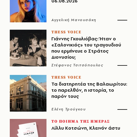
06.08.2026
Αγγελική Μανουσάκη
THESS VOICE
Γιάννης Γκουλιόβας: Ήταν ο
«Σαλονικιός» του τραγουδιού
που ερμήνευε ο Στράτος
Διονυσίου;
Στέφανος Τσιτσόπουλος
THESS VOICE
Τα διατηρητέα της Βαλαωρίτου:
το παρελθόν, η ιστορία, το
παρόν τους
Ελένη Τρούγκου
ΤΟ ΠΟΙΗΜΑ ΤΗΣ ΗΜΕΡΑΣ
Λίλλυ Κοτσώνη, Κλεινόν άστυ