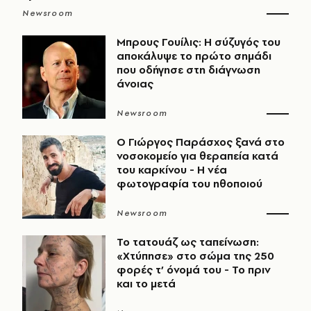
Newsroom
Μπρους Γουίλις: Η σύζυγός του
αποκάλυψε το πρώτο σημάδι
που οδήγησε στη διάγνωση
άνοιας
Newsroom
O Γιώργος Παράσχος ξανά στο
νοσοκομείο για θεραπεία κατά
του καρκίνου - Η νέα
φωτογραφία του ηθοποιού
Newsroom
Το τατουάζ ως ταπείνωση:
«Χτύπησε» στο σώμα της 250
φορές τ’ όνομά του - Το πριν
και το μετά