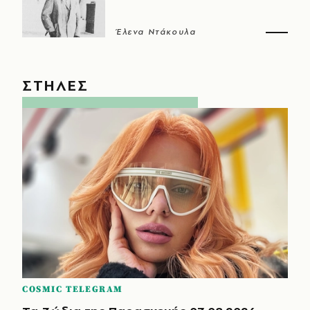
Έλενα Ντάκουλα
ΣΤΗΛΕΣ
COSMIC TELEGRAM