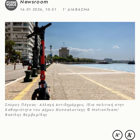
Newsroom
16.01.2026, 10:51
1’ ΔΙΑΒΑΣΜΑ
Σπύρος Πέγκας: Αλλαγή Αντιδημάρχου, ίδια πολιτική στην
Καθαριότητα του Δήμου Θεσσαλονίκης © MotionTeam/
Βασίλης Βερβερίδης