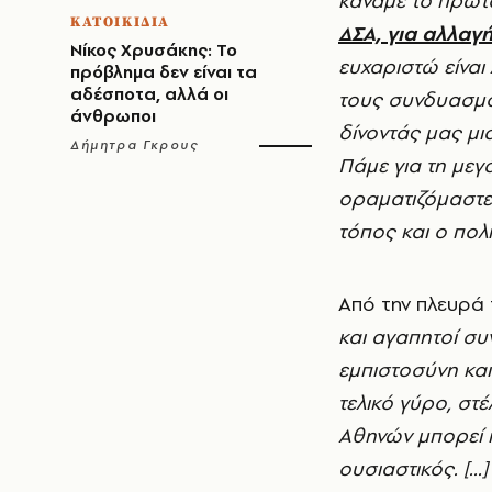
κάναμε το πρώτ
ΚΑΤΟΙΚΙΔΙΑ
ΔΣΑ, για αλλαγ
Νίκος Χρυσάκης: Το
ευχαριστώ είναι
πρόβλημα δεν είναι τα
αδέσποτα, αλλά οι
τους συνδυασμο
άνθρωποι
δίνοντάς μας μια
Δήμητρα Γκρους
Πάμε για τη μεγ
οραματιζόμαστε 
τόπος και ο πολ
Από την πλευρά
και αγαπητοί συ
εμπιστοσύνη και
τελικό γύρο, στ
Αθηνών μπορεί κα
ουσιαστικός. [..