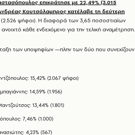
στασόπουλος επικράτησε με 22,49% (3.015
 Ανδρέας Κουτσόλαμπρος κατέλαβε τη δεύτερη
(2.526 ψήφοι). Η διαφορά των 3,65 ποσοστιαίων
ανοιχτό κάθε ενδεχόμενο για την τελική αναμέτρηση.
άταξη των υποψηφίων —πλην των δύο που συνεχίζουν
ντζόπουλος: 15,42% (2.067 ψήφοι)
παγιάννης: 14,59% (1.956)
αντζούτσος: 13,44% (1.801)
πουλος: 7,46% (1.000)
νασιώτης: 4,23% (567)