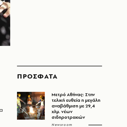
ΠΡΟΣΦΑΤΑ
ο
Μετρό Αθήνας: Στην
τελική ευθεία η μεγάλη
αναβάθμιση με 29,4
ία
χλμ. νέων
σιδηροτροχιών
Newsroom