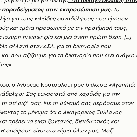
ο μεγάλο βήμα για αλλαγή
. Για αλλαγή σελίδας στο
ή παραδείγματος στην εκπροσώπηση μας.
Το
 λίγο για τους χιλιάδες συναδέλφους που τίμησαν
ύς και εμένα προσωπικά με την προτίμησή τους,
 ισχυρή πλειοψηφία και μια άνετη πρώτη θέση. [...]
άλη αλλαγή στον ΔΣΑ, για τη δικηγορία που
και που αξίζουμε, για τη δικηγορία που έχει ανάγκη 
ίτης».
 του, ο Ανδρέας Κουτσόλαμπρος δήλωσε:
«Αγαπητές
νάδελφοι. Σας ευχαριστώ από καρδιάς για την
 τη στήριξή σας. Με τη δύναμή σας περάσαμε στον
έλνοντας το μήνυμα ότι ο Δικηγορικός Σύλλογος
ι πρέπει να είναι ζωντανός, διεκδικητικός και
.] Η απόφαση είναι στα χέρια όλων μας. Μαζί