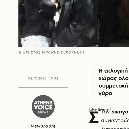
© ΧΡΗΣΤΟΣ ΜΠΟΝΗΣ/EUROKINISSI
Η εκλογική
χώρας ολο
02.12.2025, 15:32
συμμετοχή 
γύρο
Σ
τον
Δικηγο
συγκεντρών
Newsroom
Αναστασόπο