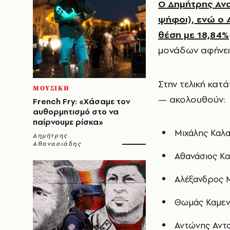
Ο Δημήτρης Ανα
ψήφοι), ενώ ο
θέση με 18,84%
μονάδων αφήνει 
Στην τελική κατ
ΜΟΥΣΙΚΗ
— ακολουθούν:
French Fry: «Χάσαμε τον
αυθορμητισμό στο να
παίρνουμε ρίσκα»
Μιχάλης Καλα
Δημήτρης
Αθανασιάδης
Αθανάσιος Καμ
Αλέξανδρος Μ
Θωμάς Καμενό
Αντώνης Αντα