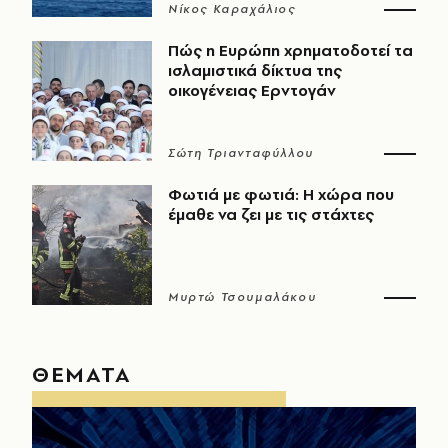
Νίκος Καραχάλιος
Πώς η Ευρώπη χρηματοδοτεί τα
ισλαμιστικά δίκτυα της
οικογένειας Ερντογάν
Σώτη Τριανταφύλλου
Φωτιά με φωτιά: Η χώρα που
έμαθε να ζει με τις στάχτες
Μυρτώ Τσουμαλάκου
ΘΕΜΑΤΑ