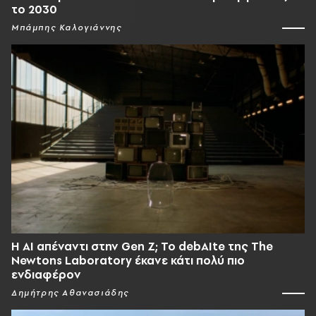
το 2030
Μπάμπης Καλογιάννης
Η AI απέναντι στην Gen Z; Το debAIte της The
Newtons Laboratory έκανε κάτι πολύ πιο
ενδιαφέρον
Δημήτρης Αθανασιάδης