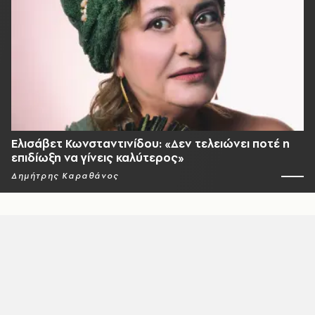
Ελισάβετ Κωνσταντινίδου: «Δεν τελειώνει ποτέ η
επιδίωξη να γίνεις καλύτερος»
Δημήτρης Καραθάνος