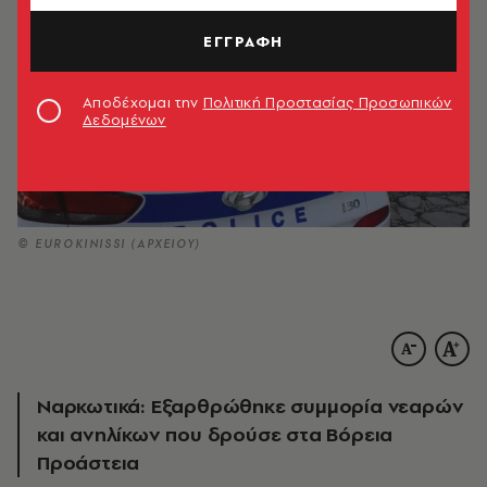
ΕΓΓΡΑΦΗ
Αποδέχομαι την
Πολιτική Προστασίας Προσωπικών
Δεδομένων
© EUROKINISSI (ΑΡΧΕΙΟΥ)
Ναρκωτικά: Εξαρθρώθηκε συμμορία νεαρών
και ανηλίκων που δρούσε στα Βόρεια
Προάστεια