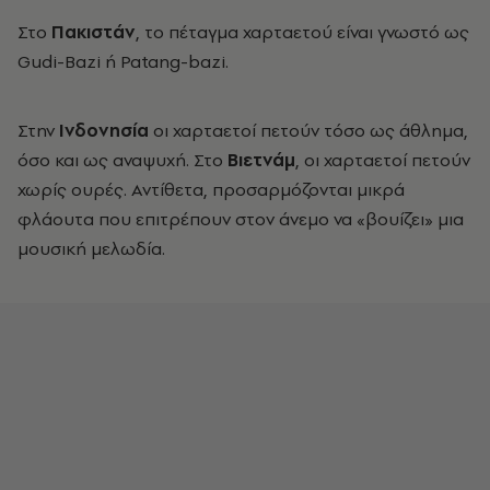
Στο
Πακιστάν
, το πέταγμα χαρταετού είναι γνωστό ως
Gudi-Bazi ή Patang-bazi.
Στην
Ινδονησία
οι χαρταετοί πετούν τόσο ως άθλημα,
όσο και ως αναψυχή. Στο
Βιετνάμ
, οι χαρταετοί πετούν
χωρίς ουρές. Αντίθετα, προσαρμόζονται μικρά
φλάουτα που επιτρέπουν στον άνεμο να «βουίζει» μια
μουσική μελωδία.