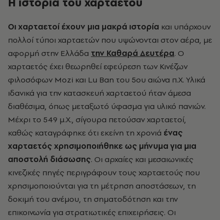
Η ιστορία του χαρταετού
Οι χαρταετοί έχουν μια μακρά ιστορία
και υπάρχουν
πολλοί τύποι χαρταετών που υψώνονται στον αέρα, με
αφορμή στην Ελλάδα
την Καθαρά Δευτέρα
. Ο
χαρταετός έχει θεωρηθεί εφεύρεση των Κινέζων
φιλοσόφων Mozi και Lu Ban του 5ου αιώνα π.Χ. Υλικά
ιδανικά για την κατασκευή χαρταετού ήταν άμεσα
διαθέσιμα, όπως μεταξωτό ύφασμα για υλικό πανιών.
Μέχρι το 549 μ.Χ., σίγουρα πετούσαν χαρταετοί,
καθώς καταγράφηκε ότι εκείνη τη χρονιά
ένας
χαρταετός χρησιμοποιήθηκε ως μήνυμα για μια
αποστολή διάσωσης
. Οι αρχαίες και μεσαιωνικές
κινεζικές πηγές περιγράφουν τους χαρταετούς που
χρησιμοποιούνται για τη μέτρηση αποστάσεων, τη
δοκιμή του ανέμου, τη σηματοδότηση και την
επικοινωνία για στρατιωτικές επιχειρήσεις. Οι