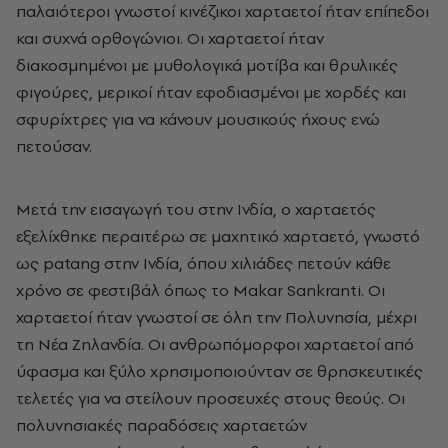
παλαιότεροι γνωστοί κινέζικοι χαρταετοί ήταν επίπεδοι
και συχνά ορθογώνιοι. Οι χαρταετοί ήταν
διακοσμημένοι με μυθολογικά μοτίβα και θρυλικές
φιγούρες, μερικοί ήταν εφοδιασμένοι με χορδές και
σφυρίχτρες για να κάνουν μουσικούς ήχους ενώ
πετούσαν.
Μετά την εισαγωγή του στην Ινδία, ο χαρταετός
εξελίχθηκε περαιτέρω σε μαχητικό χαρταετό, γνωστό
ως patang στην Ινδία, όπου χιλιάδες πετούν κάθε
χρόνο σε φεστιβάλ όπως το Makar Sankranti. Οι
χαρταετοί ήταν γνωστοί σε όλη την Πολυνησία, μέχρι
τη Νέα Ζηλανδία. Οι ανθρωπόμορφοι χαρταετοί από
ύφασμα και ξύλο χρησιμοποιούνταν σε θρησκευτικές
τελετές για να στείλουν προσευχές στους θεούς. Οι
πολυνησιακές παραδόσεις χαρταετών