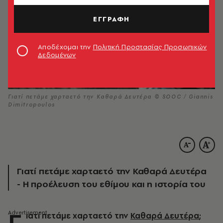
ΕΓΓΡΑΦΗ
Αποδέχομαι την
Πολιτική Προστασίας Προσωπικών
Δεδομένων
Γιατί πετάμε χαρταετό την Καθαρά Δευτέρα © SOOC / Giannis
Dimitropoulos
Γιατί πετάμε χαρταετό την Καθαρά Δευτέρα
- H προέλευση του εθίμου και η ιστορία του
Γ
ιατί πετάμε χαρταετό την
Καθαρά Δευτέρα
;