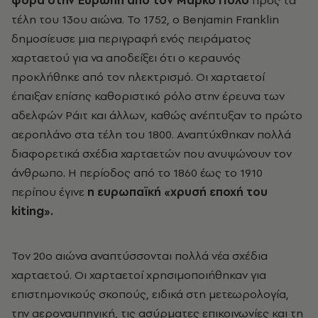
φορά στην Ευρώπη από τον Μάρκο Πόλο
προς τα
τέλη του 13ου αιώνα. Το 1752, ο Benjamin Franklin
δημοσίευσε μια περιγραφή ενός πειράματος
χαρταετού για να αποδείξει ότι ο κεραυνός
προκλήθηκε από τον ηλεκτρισμό. Οι χαρταετοί
έπαιξαν επίσης καθοριστικό ρόλο στην έρευνα των
αδελφών Ράιτ και άλλων, καθώς ανέπτυξαν το πρώτο
αεροπλάνο στα τέλη του 1800. Αναπτύχθηκαν πολλά
διαφορετικά σχέδια χαρταετών που ανυψώνουν τον
άνθρωπο. Η περίοδος από το 1860 έως το 1910
περίπου έγινε
η ευρωπαϊκή «χρυσή εποχή του
kiting».
Τον 20ο αιώνα αναπτύσσονται πολλά νέα σχέδια
χαρταετού. Οι χαρταετοί χρησιμοποιήθηκαν για
επιστημονικούς σκοπούς, ειδικά στη μετεωρολογία,
την αεροναυπηγική, τις ασύρματες επικοινωνίες και τη