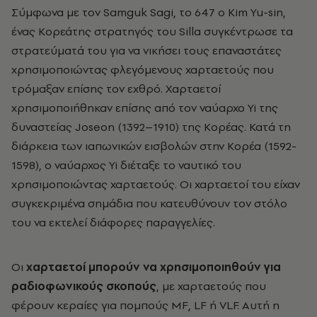
Σύμφωνα με τον Samguk Sagi, το 647 ο Kim Yu-sin,
ένας Κορεάτης στρατηγός του Silla συγκέντρωσε τα
στρατεύματά του για να νικήσει τους επαναστάτες
χρησιμοποιώντας φλεγόμενους χαρταετούς που
τρόμαξαν επίσης τον εχθρό. Χαρταετοί
χρησιμοποιήθηκαν επίσης από τον ναύαρχο Yi της
δυναστείας Joseon (1392–1910) της Κορέας. Κατά τη
διάρκεια των ιαπωνικών εισβολών στην Κορέα (1592-
1598), ο ναύαρχος Yi διέταξε το ναυτικό του
χρησιμοποιώντας χαρταετούς. Οι χαρταετοί του είχαν
συγκεκριμένα σημάδια που κατευθύνουν τον στόλο
του να εκτελεί διάφορες παραγγελίες.
Οι
χαρταετοί μπορούν να χρησιμοποιηθούν για
ραδιοφωνικούς σκοπούς
, με χαρταετούς που
φέρουν κεραίες για πομπούς MF, LF ή VLF. Αυτή η