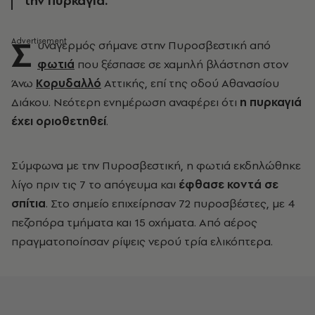
την πυρκαγιά.
Σ
υναγερμός σήμανε στην Πυροσβεστική από
φωτιά
που ξέσπασε σε χαμηλή βλάστηση στον
Άνω
Κορυδαλλό
Αττικής, επί της οδού Αθανασίου
Διάκου. Νεότερη ενημέρωση αναφέρει ότι
η πυρκαγιά
έχει οριοθετηθεί
.
Σύμφωνα με την Πυροσβεστική, η φωτιά εκδηλώθηκε
λίγο πριν τις 7 το απόγευμα και
έφθασε κοντά σε
σπίτια
. Στο σημείο επιχείρησαν 72 πυροσβέστες, με 4
πεζοπόρα τμήματα και 15 οχήματα. Από αέρος
πραγματοποίησαν ρίψεις νερού τρία ελικόπτερα.