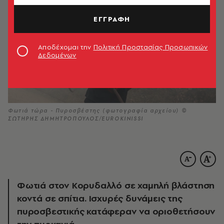
ΕΓΓΡΑΦΗ
Αποδέχομαι την
Πολιτική Προστασίας Προσωπικών
Δεδομένων
Φωτιά τώρα - Πυροσβέστης (φωτογραφία αρχείου) ©
ΣΩΤΗΡΗΣ ΔΗΜΗΤΡΟΠΟΥΛΟΣ/EUROKINISSI
Φωτιά στον Κορυδαλλό σε χαμηλή βλάστηση
κοντά σε σπίτια. Ισχυρές δυνάμεις της
πυροσβεστικής κατάφεραν να οριοθετήσουν