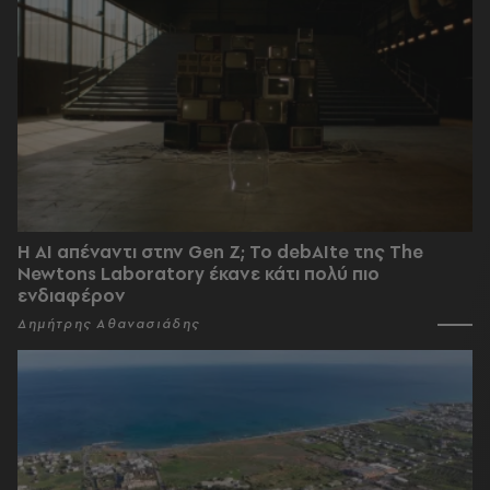
Η AI απέναντι στην Gen Z; Το debAIte της The
Newtons Laboratory έκανε κάτι πολύ πιο
ενδιαφέρον
Δημήτρης Αθανασιάδης