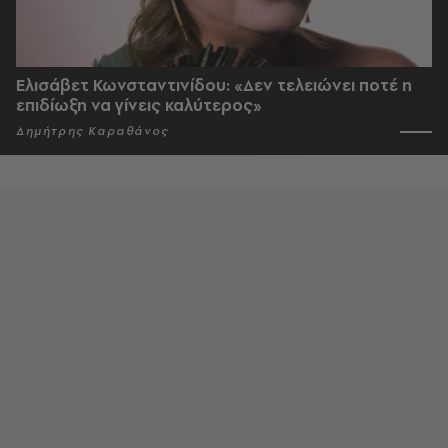
Ελισάβετ Κωνσταντινίδου: «Δεν τελειώνει ποτέ η
επιδίωξη να γίνεις καλύτερος»
Δημήτρης Καραθάνος