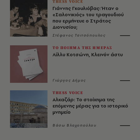
THESS VOICE
Γιάννης Γκουλιόβας: Ήταν ο
«Σαλονικιός» του τραγουδιού
που ερμήνευε ο Στράτος
Διονυσίου;
Στέφανος Τσιτσόπουλος
ΤΟ ΠΟΙΗΜΑ ΤΗΣ ΗΜΕΡΑΣ
Λίλλυ Κοτσώνη, Κλεινόν άστυ
Γιώργος Δήμος
THESS VOICE
Αλκαζάρ: Το στοίχημα της
επόμενης μέρας για το ιστορικό
μνημείο
Βάσω Βλαχοπούλου