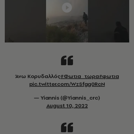
Άνω Κορυδαλλός
#Φωτια_τωρα
#φωτια
pic.twitter.com/WzSfgg0RcN
— Yiannis (@Yiannis_crc)
August 10, 2022