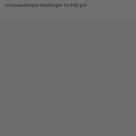
Αυτοκράτειρα Θεοδώρα το 842 μ.Χ.