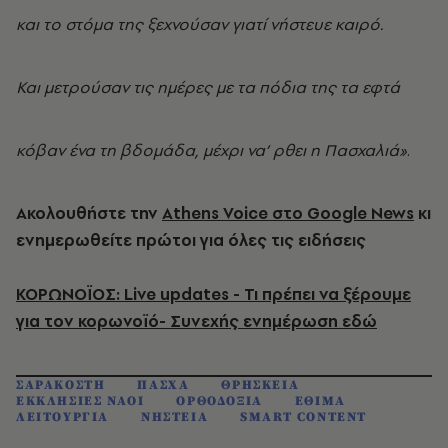
και το στόμα της ξεχνούσαν γιατί νήστευε καιρό.
Και μετρούσαν τις ημέρες με τα πόδια της τα εφτά
κόβαν ένα τη βδομάδα, μέχρι να’ ρθει η Πασχαλιά»
.
Ακολουθήστε την
Athens Voice στο Google News
κι
ενημερωθείτε πρώτοι για όλες τις ειδήσεις
ΚΟΡΩΝΟΪΟΣ: Live updates - Τι πρέπει να ξέρουμε
για τον κορωνοϊό- Συνεχής ενημέρωση εδώ
ΣΑΡΑΚΟΣΤΗ
ΠΑΣΧΑ
ΘΡΗΣΚΕΙΑ
ΕΚΚΛΗΣΙΕΣ ΝΑΟΙ
ΟΡΘΟΔΟΞΙΑ
ΕΘΙΜΑ
ΛΕΙΤΟΥΡΓΙΑ
ΝΗΣΤΕΙΑ
SMART CONTENT