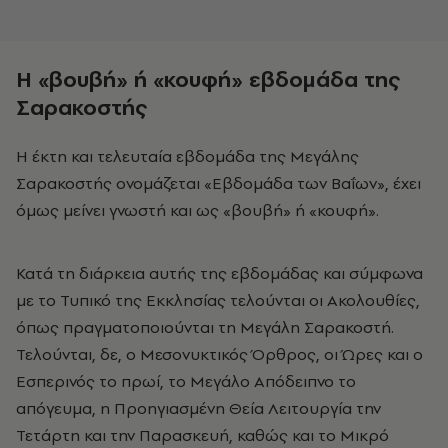
Η «βουβή» ή «κουφή» εβδομάδα της
Σαρακοστής
H έκτη και τελευταία εβδομάδα της Μεγάλης
Σαρακοστής ονομάζεται «Εβδομάδα των Βαΐων», έχει
όμως μείνει γνωστή και ως «βουβή» ή «κουφή».
Κατά τη διάρκεια αυτής της εβδομάδας και σύμφωνα
με το Τυπικό της Εκκλησίας τελούνται οι Ακολουθίες,
όπως πραγματοποιούνται τη Μεγάλη Σαρακοστή.
Τελούνται, δε, ο Μεσονυκτικός Όρθρος, οι Ώρες και ο
Εσπερινός το πρωί, το Μεγάλο Απόδειπνο το
απόγευμα, η Προηγιασμένη Θεία Λειτουργία την
Τετάρτη και την Παρασκευή, καθώς και το Μικρό