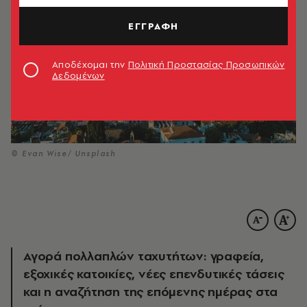
ΕΓΓΡΑΦΗ
Αποδέχομαι την
Πολιτική Προστασίας Προσωπικών
Δεδομένων
© Evan Wise/ Unsplash
Αγορά πολλαπλών ταχυτήτων: γραφεία,
εξοχικές κατοικίες, νέες επενδυτικές τάσεις
και η αναζήτηση της επόμενης ημέρας στα