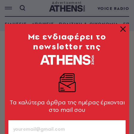
VOICE RADIO
ΕΙΔΗΣΕΙΣ
ΑΠΟΨΕΙΣ
ΠΟΛΙΤΙΚΗ & ΟΙΚΟΝΟΜΙΑ
ΕΠΙ
Mε ενδιαφέρει το
newsletter της
ΕΛΛΑΔΑ
Ακίνητα: Πώς αλλάζουν οι τιμές σε
κατοικίες, γραφεία και εξοχικά -
Πού στρέφεται η ζήτηση
Υψηλό επενδυτικό ενδιαφέρον συγκεντρώνει η Κρήτη
Tα καλύτερα άρθρα της ημέρας έρχονται
Newsroom
στο mail σου
01.06.2026, 15:52
3’ ΔΙΑΒΑΣΜΑ