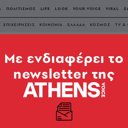
Α
ΠΟΛΙΤΙΣΜΟΣ
LIFE
LOOK
YOUR VOICE
VIRAL
Ζ
ΕΠΙΧΕΙΡΗΣΕΙΣ
ΚΟΙΝΩΝΙΑ
ΕΛΛΑΔΑ
ΚΟΣΜΟΣ
TV &
Mε ενδιαφέρει το
newsletter της
ιάζονται για να αγο
της Αθήνας, Πειραιά,
 προάστια
ίναι το «Θερμόμετρο» ακινήτων