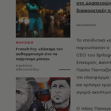
στη Δραπετσών
διαφορετικές π
Το επενδυτικό «
ΜΟΥΣΙΚΗ
παρουσίασαν ο 
French Fry: «Χάσαμε τον
αυθορμητισμό στο να
CEO του Spitoga
παίρνουμε ρίσκα»
Επιχειρείν, Ακί
Δημήτρης
Παύλο Πανταζόπ
Αθανασιάδης
την πλατφόρμα τ
και χρήσιμο εργ
αγορά ακινήτων.
Ο Ηλίας Παπαγε