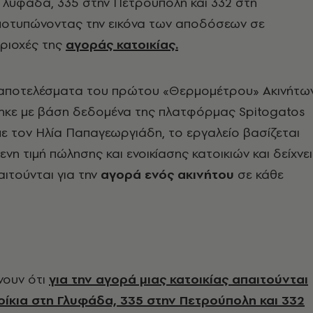
 Γλυφάδα, 335 στην Πετρούπολη και 332 στη
οτυπώνοντας την εικόνα των αποδόσεων σε
εριοχές της
αγοράς κατοικίας.
αποτελέσματα του πρώτου «Θερμομέτρου» Ακινήτων
ηκε με βάση δεδομένα της πλατφόρμας Spitogatos
ε τον Ηλία Παπαγεωργιάδη, το εργαλείο βασίζεται
νη τιμή πώλησης και ενοικίασης κατοικιών και δείχνει
αιτούνται για την
αγορά ενός ακινήτου
σε κάθε
νουν ότι
για την αγορά μιας κατοικίας απαιτούνται
οίκια στη Γλυφάδα, 335 στην Πετρούπολη και 332