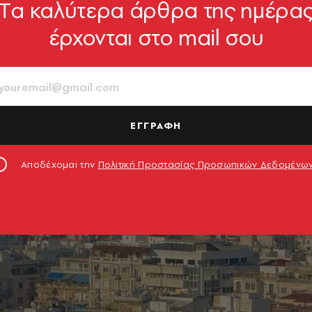
Tα καλύτερα άρθρα της ημέρα
έρχονται στο mail σου
ΕΓΓΡΑΦΗ
Αποδέχομαι την
Πολιτική Προστασίας Προσωπικών Δεδομένω