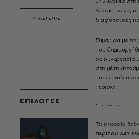
342 ενοίκια στη
Δραπετσώνα, απ
διαφορετικές π
4’ ΔΙΑΒΑΣΜΑ
Σύμφωνα με τα 
που δημιουργήθ
σε συνεργασία μ
στη μέση ζητούμε
πόσα ενοίκια απ
περιοχή.
EΠΙΛΟΓΈΣ
Τα στοιχεία δείχ
περίπου 342 εν