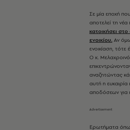
Σε μία εποχή πο
αποτελεί τη νέα
κατοικήσει στο 
ενοικίου.
Αν όμω
ενοικίαση, τότε 
Ο κ. Μελαχροιν
επικεντρώνονταν
αναζητώντας κάτ
αυτή η ευκαιρία
αποδόσεων για κ
Ερωτήματα όπως