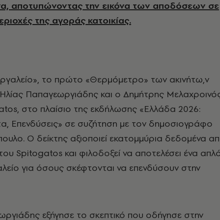
α, αποτυπώνοντας την εικόνα των αποδόσεων σε
εριοχές της αγοράς κατοικίας.
εργαλείο», το πρώτο «Θερμόμετρο» των ακινήτω,ν
Ηλίας Παπαγεωργιάδης και ο Δημήτρης Μελαχροινός
tos, στο πλαίσιο της εκδήλωσης «Ελλάδα 2026:
νητα, Επενδύσεις» σε συζήτηση με τον δημοσιογράφο
ουλο. Ο δείκτης αξιοποιεί εκατομμύρια δεδομένα α
ου Spitogatos και φιλοδοξεί να αποτελέσει ένα απλ
αλείο για όσους σκέφτονται να επενδύσουν στην
ωργιάδης εξήγησε το σκεπτικό που οδήγησε στην