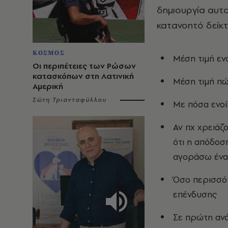
δημιουργία αυτο
κατανοητό δείκτ
ΚΟΣΜΟΣ
Μέση τιμή εν
Οι περιπέτειες των Ρώσων
κατασκόπων στη Λατινική
Μέση τιμή πώ
Αμερική
Σώτη Τριανταφύλλου
Με πόσα ενοί
Αν πχ χρειάζο
ότι η απόδοσή
αγοράσω ένα α
Όσο περισσότ
επένδυσης
Σε πρώτη ανά