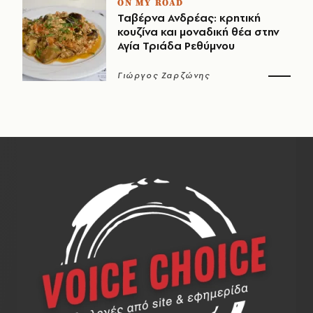
ON MY ROAD
Ταβέρνα Ανδρέας: κρητική
κουζίνα και μοναδική θέα στην
Αγία Τριάδα Ρεθύμνου
Γιώργος Ζαρζώνης