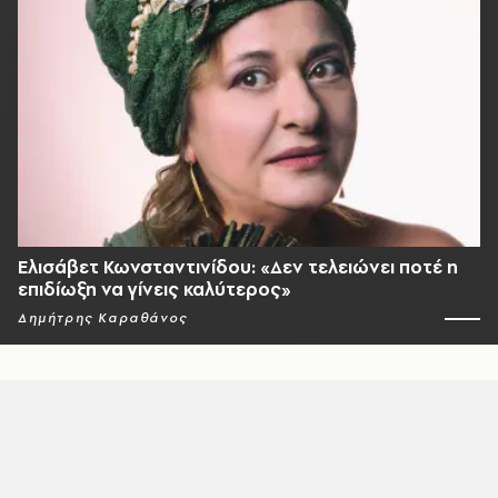
Ελισάβετ Κωνσταντινίδου: «Δεν τελειώνει ποτέ η
επιδίωξη να γίνεις καλύτερος»
Δημήτρης Καραθάνος