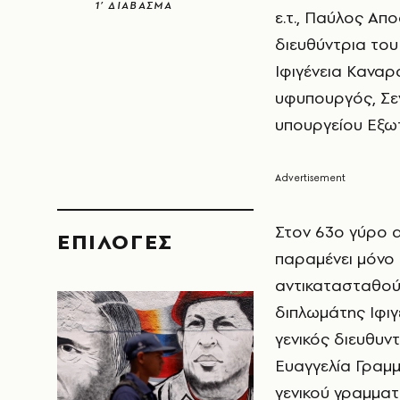
1’ ΔΙΑΒΑΣΜΑ
ε.τ., Παύλος Απ
διευθύντρια του
Ιφιγένεια Καναρ
υφυπουργός, Σεν
υπουργείου Εξωτ
Στον 63ο γύρο α
EΠΙΛΟΓΈΣ
παραμένει μόνο
αντικατασταθού
διπλωμάτης Ιφιγ
γενικός διευθυν
Ευαγγελία Γραμμ
γενικού γραμματ