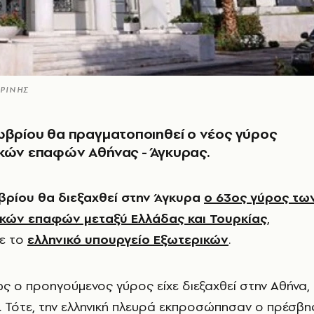
ΑΡΙΝΗΣ
ωβρίου θα πραγματοποιηθεί ο νέος γύρος
ικών επαφών Αθήνας - Άγκυρας.
βρίου θα διεξαχθεί στην Άγκυρα
ο 63ος γύρος τω
ικών επαφών μεταξύ Ελλάδας και Τουρκίας
,
ε το
ελληνικό υπουργείο Εξωτερικών
.
ς ο προηγούμενος γύρος είχε διεξαχθεί στην Αθήνα,
. Τότε, την ελληνική πλευρά εκπροσώπησαν ο πρέσβη