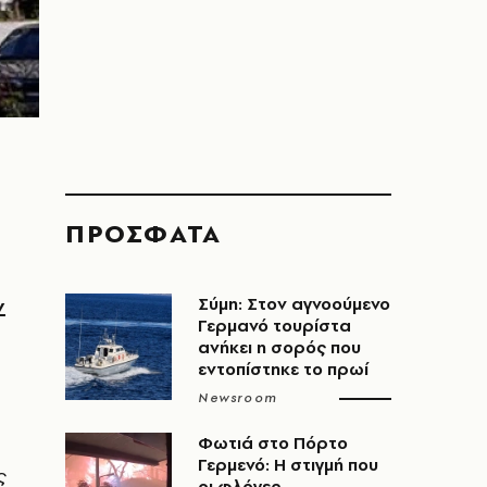
ΠΡΟΣΦΑΤΑ
ν
Σύμη: Στον αγνοούμενο
Γερμανό τουρίστα
ανήκει η σορός που
εντοπίστηκε το πρωί
Newsroom
Φωτιά στο Πόρτο
Γερμενό: Η στιγμή που
ς
οι φλόγες