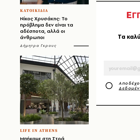
ΚΑΤΟΙΚΙΔΙΑ
Ε
Γ
Νίκος Χρυσάκης: Το
πρόβλημα δεν είναι τα
αδέσποτα, αλλά οι
Tα καλύ
άνθρωποι
Δήμητρα Γκρους
EMAIL
Αποδέχο
Δεδομέ
LIFE IN ATHENS
Μπήκαμε στη Στοά