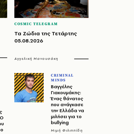
COSMIC TELEGRAM
Τα Ζώδια της Τετάρτης
05.08.2026
Αγγελική Μανουσάκη
CRIMINAL
MINDS
Βαγγέλης
Γιακουμάκης:
Ένας θάνατος
που ανάγκασε
την Ελλάδα να
ς
μιλήσει για το
 Ο
bullying
ου
μο
Μιμή Φιλιππίδη