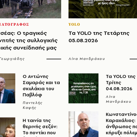
ΜΑΤΟΓΡΑΦΟΣ
YOLO
σέας: Ο τραγικός
Τα YOLO της Τετάρτης
νητής της συλλογικής
05.08.2026
ρικής συνείδησής μας
 Γεωργιάδης
Λίνα Μανδράκου
Ο Αντώνης
Τα YOLO της
Σαμαράς και τα
Τρίτης
σκυλάκια του
04.08.2026
Παβλόφ
Λίνα
Μανδράκου
Παντελής
Καψής
Κωνσταντίνο
Η ταινία της
Καραχάλιος:
θερινής σεζόν:
άνθρωπος π
Το ποντίκι που
κήρυξε πόλε