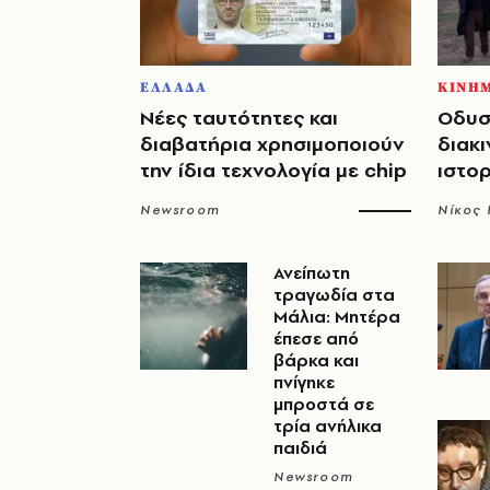
ΕΛΛΑΔΑ
ΚΙΝΗ
Νέες ταυτότητες και
Οδυσ
διαβατήρια χρησιμοποιούν
διακι
την ίδια τεχνολογία με chip
ιστο
Newsroom
Νίκος
Ανείπωτη
τραγωδία στα
Μάλια: Μητέρα
έπεσε από
βάρκα και
πνίγηκε
μπροστά σε
τρία ανήλικα
παιδιά
Newsroom