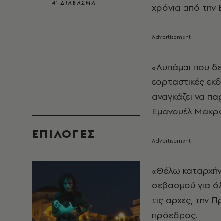
4’ ΔΙΑΒΑΣΜΑ
χρόνια από την 
«Λυπάμαι που δε 
εορταστικές εκδ
αναγκάζει να πα
Εμανουέλ Μακρό
EΠΙΛΟΓΈΣ
«Θέλω καταρχήν 
σεβασμού για όλ
τις αρχές, την
πρόεδρος.