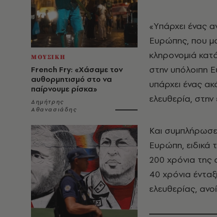
«Yπάρχει ένας 
Ευρώπης, που μα
κληρονομιά κατ
ΜΟΥΣΙΚΗ
στην υπόλοιπη Ε
French Fry: «Χάσαμε τον
αυθορμητισμό στο να
υπάρχει ένας ακ
παίρνουμε ρίσκα»
ελευθερία, στην
Δημήτρης
Αθανασιάδης
Και συμπλήρωσε:
Ευρώπη, ειδικά τ
200 χρόνια της 
40 χρόνια ένταξ
ελευθερίας, ανο