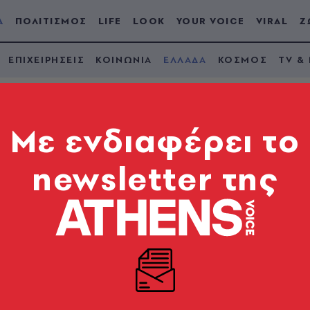
Α
ΠΟΛΙΤΙΣΜΟΣ
LIFE
LOOK
YOUR VOICE
VIRAL
Ζ
ΕΠΙΧΕΙΡΗΣΕΙΣ
ΚΟΙΝΩΝΙΑ
ΕΛΛΑΔΑ
ΚΟΣΜΟΣ
TV &
Mε ενδιαφέρει το
newsletter της
 στην ΕΡΤ: Το μήνυμ
νοτουρκικά, τον κορωνοϊό και το πιστοποιητικό εμβο