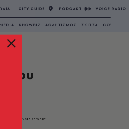
ΩΔΙΑ
CITY GUIDE
PODCAST
VOICE RADIO
 MEDIA
SHOWBIZ
ΑΘΛΗΤΙΣΜΟΣ
ΣΚΙΤΣΑ
COVID 19
ά του
λιασμού