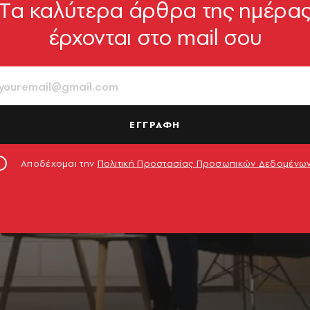
Tα καλύτερα άρθρα της ημέρα
έρχονται στο mail σου
ΕΓΓΡΑΦΗ
Αποδέχομαι την
Πολιτική Προστασίας Προσωπικών Δεδομένω