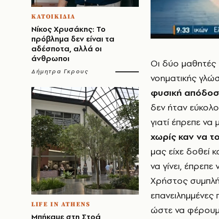
ΚΑΤΟΙΚΙΔΙΑ
Νίκος Χρυσάκης: Το
πρόβλημα δεν είναι τα
αδέσποτα, αλλά οι
άνθρωποι
Οι δύο μαθητές
Δήμητρα Γκρους
νοηματικής γλώ
φυσική απόδοσ
δεν ήταν εύκολο
γιατί έπρεπε να
χωρίς καν να τ
μας είχε δοθεί 
να γίνει, έπρεπ
Χρήστος συμπλήρ
επανειλημμένες π
LIFE IN ATHENS
ώστε να φέρουμ
Μπήκαμε στη Στοά