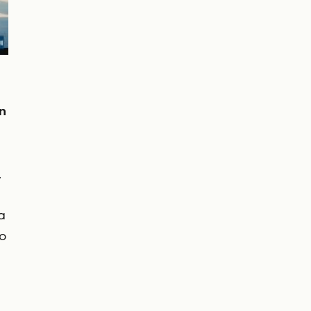
η
,
α
 ο