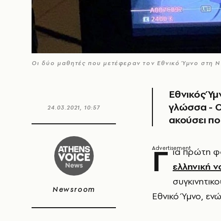
Οι δύο μαθητές που μετέφεραν τον Εθνικό Ύμνο στη
Εθνικός Ύμ
γλώσσα - Ο
24.03.2021, 10:57
ακούσει πο
Γ
ια πρώτη 
ελληνική 
συγκινητικο
Newsroom
Εθνικό Ύμνο, ενώ