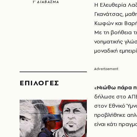
1’ ΔΙΑΒΑΣΜΑ
Η Ελευθερία Λαζ
Γκανάτσας, μαθη
Κωφών και Βαρή
Με τη βοήθεια τ
νοηματικής γλώ
μοναδική εμπειρ
EΠΙΛΟΓΈΣ
«
Νιώθω πάρα π
δήλωσε στο ΑΠΕ
στον Εθνικό Ύμνο
προβλήθηκε απλ
είναι κάτι πραγμ