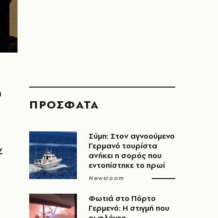
ή
ΠΡΟΣΦΑΤΑ
Σύμη: Στον αγνοούμενο
Γερμανό τουρίστα
ν
ανήκει η σορός που
εντοπίστηκε το πρωί
Newsroom
Φωτιά στο Πόρτο
Γερμενό: Η στιγμή που
οι φλόγες