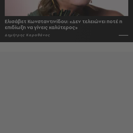
Ελισάβετ Κωνσταντινίδου: «Δεν τελειώνει ποτέ η
επιδίωξη να γίνεις καλύτερος»
Δημήτρης Καραθάνος