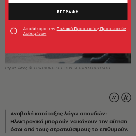
ΕΓΓΡΑΦΗ
Αποδέχομαι την
Πολιτική Προστασίας Προσωπικών
Δεδομένων
Στρατιώτες © EUROKINISSI-ΓΕΩΡΓΙΑ ΠΑΝΑΓΟΠΟΥΛΟΥ
Αναβολή κατάταξης λόγω σπουδών:
Ηλεκτρονικά μπορούν να κάνουν την αίτηση
όσοι από τους στρατεύσιμους το επιθυμούν.