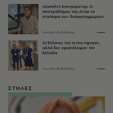
Λέοπολντ Άσενμπρενερ: Ο
Νοστράδαμος της AI και το
στοίχημα των δισεκατομμυρίων
Λουκάς Βελιδάκης
Οι Έλληνες της ΑΙ που έφυγαν,
αλλά δεν εγκατέλειψαν την
Ελλάδα
Λουκάς Βελιδάκης
ΣΤΗΛΕΣ