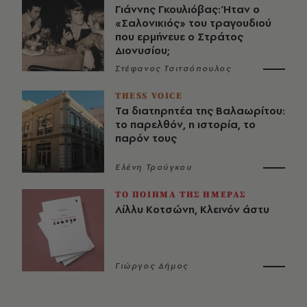
Γιάννης Γκουλιόβας: Ήταν ο
«Σαλονικιός» του τραγουδιού
που ερμήνευε ο Στράτος
Διονυσίου;
Στέφανος Τσιτσόπουλος
THESS VOICE
Τα διατηρητέα της Βαλαωρίτου:
το παρελθόν, η ιστορία, το
παρόν τους
Ελένη Τρούγκου
ΤΟ ΠΟΙΗΜΑ ΤΗΣ ΗΜΕΡΑΣ
Λίλλυ Κοτσώνη, Κλεινόν άστυ
Γιώργος Δήμος