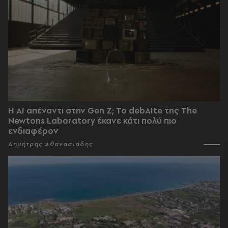
Η AI απέναντι στην Gen Z; Το debAIte της The
Newtons Laboratory έκανε κάτι πολύ πιο
ενδιαφέρον
Δημήτρης Αθανασιάδης