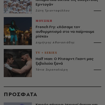
Ερντογάν
Σώτη Τριανταφύλλου
ΜΟΥΣΙΚΗ
French Fry: «Χάσαμε τον
αυθορμητισμό στο να παίρνουμε
ρίσκα»
Δημήτρης Αθανασιάδης
TV + SERIES
Half Man: Ο Ρίτσαρντ Γκαντ μας
ξεβολεύει ξανά
Τάνια Σκραπαλιώρη
ΠΡΟΣΦΑΤΑ
Καιρός σήμερα: Ισχυροί άνεμοι και