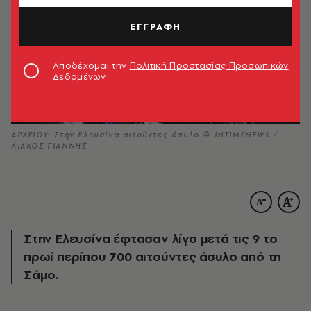
ΕΓΓΡΑΦΗ
Αποδέχομαι την
Πολιτική Προστασίας Προσωπικών
Δεδομένων
ΑΡΧΕΙΟΥ: Στην Ελευσίνα αιτούντες άσυλο © INTIMENEWS /
ΛΙΑΚΟΣ ΓΙΑΝΝΗΣ
Στην Ελευσίνα έφτασαν λίγο μετά τις 9 το
πρωί περίπου 700 αιτούντες άσυλο από τη
Σάμο.