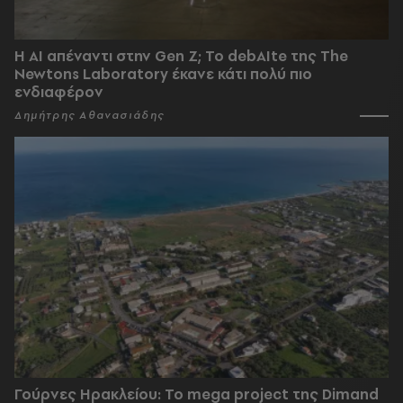
Η AI απέναντι στην Gen Z; Το debAIte της The
Newtons Laboratory έκανε κάτι πολύ πιο
ενδιαφέρον
Δημήτρης Αθανασιάδης
Γούρνες Ηρακλείου: To mega project της Dimand