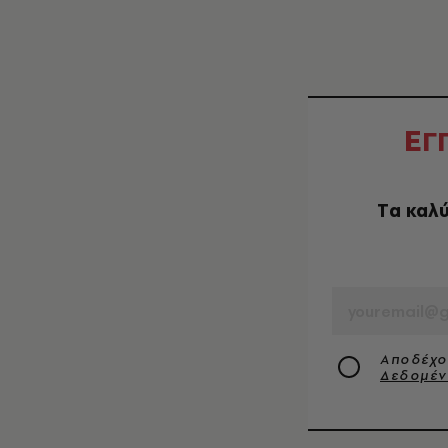
Ε
Γ
Tα καλύ
EMAIL
Αποδέχο
Δεδομέ