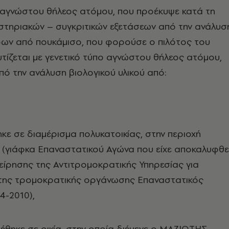
ς αγνώστου θήλεος ατόμου, που προέκυψε κατά τη
στηριακών – συγκριτικών εξετάσεων από την ανάλυσ
δων από πουκάμισο, που φορούσε ο πιλότος του
υτίζεται με γενετικό τύπο αγνώστου θήλεος ατόμου,
ό την ανάλυση βιολογικού υλικού από:
ηκε σε διαμέρισμα πολυκατοικίας, στην περιοχή
 (γιάφκα Επαναστατικού Αγώνα που είχε αποκαλυφθε
χείρησης της Αντιτρομοκρατικής Υπηρεσίας για
της τρομοκρατικής οργάνωσης Επαναστατικός
4-2010),
ρέθηκε σε οικία, στην οποία διέμενε ο ΜΑΖΙΩΤΗΣ