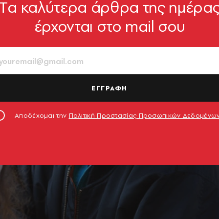
Tα καλύτερα άρθρα της ημέρα
έρχονται στο mail σου
ΕΓΓΡΑΦΗ
Αποδέχομαι την
Πολιτική Προστασίας Προσωπικών Δεδομένω