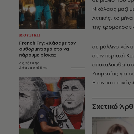
Νικόλαος μαζί 
Αττικής, το μήν
της τρομοκρατι
ΜΟΥΣΙΚΗ
French Fry: «Χάσαμε τον
σε μάλλινο γάντ
αυθορμητισμό στο να
πάρουμε ρίσκα»
στην περιοχή Κυ
Δημήτρης
αποκαλυφθεί στο
Αθανασιάδης
Υπηρεσίας για 
Επαναστατικός Α
Σχετικό Άρ