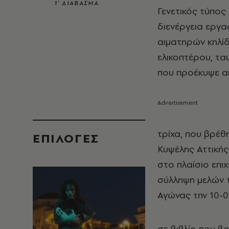
1’ ΔΙΑΒΑΣΜΑ
Γενετικός τύπο
διενέργεια εργα
αιματηρών κηλί
ελικοπτέρου, τα
που προέκυψε απ
τρίχα, που βρέθ
EΠΙΛΟΓΈΣ
Κυψέλης Αττικής
στο πλαίσιο επι
σύλληψη μελών 
Αγώνας την 10-0
σε βιβλίο που β