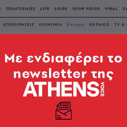
Α
ΠΟΛΙΤΙΣΜΟΣ
LIFE
LOOK
YOUR VOICE
VIRAL
Ζ
ΕΠΙΧΕΙΡΗΣΕΙΣ
ΚΟΙΝΩΝΙΑ
ΕΛΛΑΔΑ
ΚΟΣΜΟΣ
TV &
Mε ενδιαφέρει το
newsletter της
η ανάλυση DNA από τα
ικόπτερο
υ έμεναν Μαζιώτης και Ρούπα