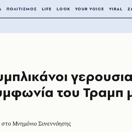
Α
ΠΟΛΙΤΙΣΜΟΣ
LIFE
LOOK
YOUR VOICE
VIRAL
Ζ
υμπλικάνοι γερουσι
υμφωνία του Τραμπ μ
ι στο Μνημόνιο Συνεννόησης