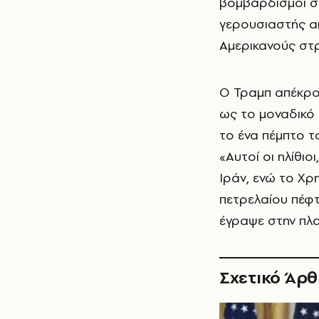
βομβαρδισμοί σ
γερουσιαστής α
Αμερικανούς στ
Ο Τραμπ απέκρου
ως το μοναδικό 
το ένα πέμπτο τ
«Αυτοί οι ηλίθιο
Ιράν, ενώ το Χρ
πετρελαίου πέφτει
έγραψε στην πλα
Σχετικό Άρ