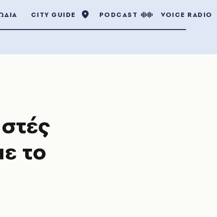
ΩΔΙΑ
CITY GUIDE
PODCAST
VOICE RADIO
αστές
ε το