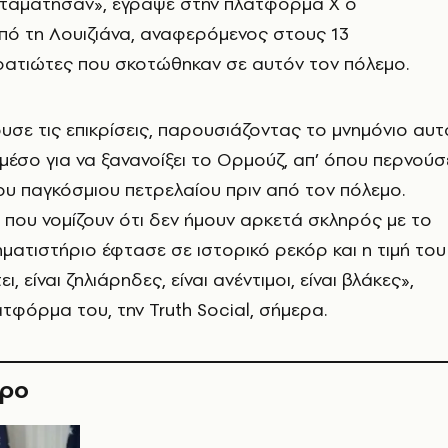
ταμάτησαν», έγραψε στην πλατφόρμα Χ ο
πό τη Λουιζιάνα, αναφερόμενος στους 13
ρατιώτες που σκοτώθηκαν σε αυτόν τον πόλεμο.
σε τις επικρίσεις, παρουσιάζοντας το μνημόνιο αυτ
μέσο για να ξανανοίξει το Ορμούζ, απ’ όπου περνούσ
ου παγκόσμιου πετρελαίου πριν από τον πόλεμο.
ι, που νομίζουν ότι δεν ήμουν αρκετά σκληρός με το
ηματιστήριο έφτασε σε ιστορικό ρεκόρ και η τιμή του
, είναι ζηλιάρηδες, είναι ανέντιμοι, είναι βλάκες»,
τφόρμα του, την Truth Social, σήμερα.
θρο