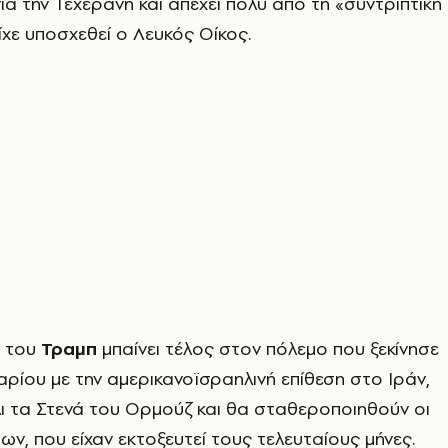
ια την Τεχεράνη και απέχει πολύ από τη «συντριπτική
ίχε υποσχεθεί ο Λευκός Οίκος.
α του
Τραμπ
μπαίνει τέλος στον πόλεμο που ξεκίνησε
ρίου με την αμερικανοϊσραηλινή επίθεση στο Ιράν,
λι τα Στενά του Ορμούζ και θα σταθεροποιηθούν οι
ων, που είχαν εκτοξευτεί τους τελευταίους μήνες.