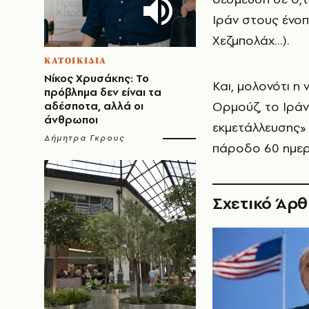
Ιράν στους ένοπ
Χεζμπολάχ…).
ΚΑΤΟΙΚΙΔΙΑ
Νίκος Χρυσάκης: Το
Και, μολονότι η 
πρόβλημα δεν είναι τα
Ορμούζ, το Ιρά
αδέσποτα, αλλά οι
άνθρωποι
εκμετάλλευσης» 
Δήμητρα Γκρους
πάροδο 60 ημερ
Σχετικό Άρ