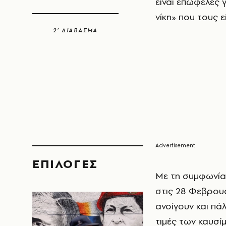
είναι επωφελές γ
νίκη» που τους ε
2’ ΔΙΑΒΑΣΜΑ
EΠΙΛΟΓΈΣ
Με τη συμφωνί
στις 28 Φεβρουα
ανοίγουν και πά
τιμές των καυσίμ