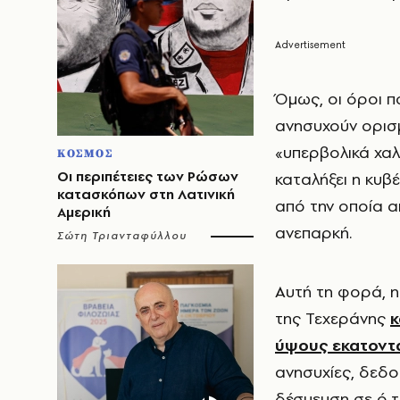
Όμως, οι όροι π
ανησυχούν ορισμ
«υπερβολικά χαλ
ΚΟΣΜΟΣ
Οι περιπέτειες των Ρώσων
καταλήξει η κυβ
κατασκόπων στη Λατινική
από την οποία 
Αμερική
ανεπαρκή.
Σώτη Τριανταφύλλου
Αυτή τη φορά, 
της Τεχεράνης
κ
ύψους εκατοντ
ανησυχίες, δεδομ
δέσμευση σε ό,τ