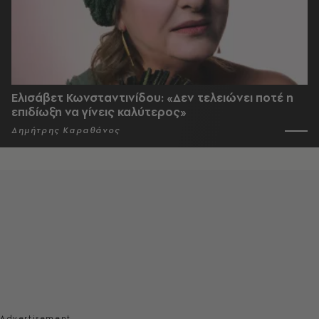
Ελισάβετ Κωνσταντινίδου: «Δεν τελειώνει ποτέ η
επιδίωξη να γίνεις καλύτερος»
Δημήτρης Καραθάνος