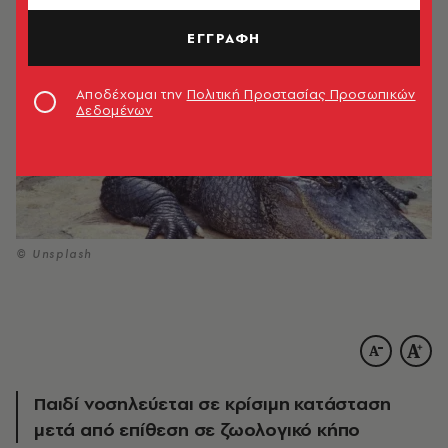
ΕΓΓΡΑΦΗ
Αποδέχομαι την
Πολιτική Προστασίας Προσωπικών
Δεδομένων
© Unsplash
Παιδί νοσηλεύεται σε κρίσιμη κατάσταση
μετά από επίθεση σε ζωολογικό κήπο