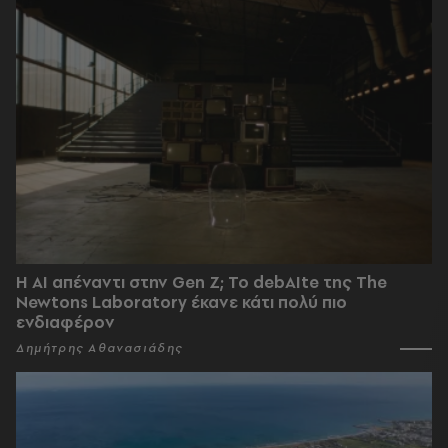
Η AI απέναντι στην Gen Z; Το debAIte της The
Newtons Laboratory έκανε κάτι πολύ πιο
ενδιαφέρον
Δημήτρης Αθανασιάδης