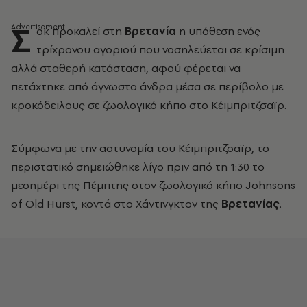
Σ
οκ προκαλεί στη
Βρετανία
η υπόθεση ενός
τρίχρονου αγοριού που νοσηλεύεται σε κρίσιμη
αλλά σταθερή κατάσταση, αφού φέρεται να
πετάχτηκε από άγνωστο άνδρα μέσα σε περίβολο με
κροκόδειλους σε ζωολογικό κήπο στο Κέιμπριτζσαϊρ.
Σύμφωνα με την αστυνομία του Κέιμπριτζσαϊρ, το
περιστατικό σημειώθηκε λίγο πριν από τη 1:30 το
μεσημέρι της Πέμπτης στον ζωολογικό κήπο Johnsons
of Old Hurst, κοντά στο Χάντινγκτον της
Βρετανίας
.