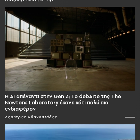
Η AI απέναντι στην Gen Z; Το debAIte της The
Newtons Laboratory έκανε κάτι πολύ πιο
ενδιαφέρον
Δημήτρης Αθανασιάδης