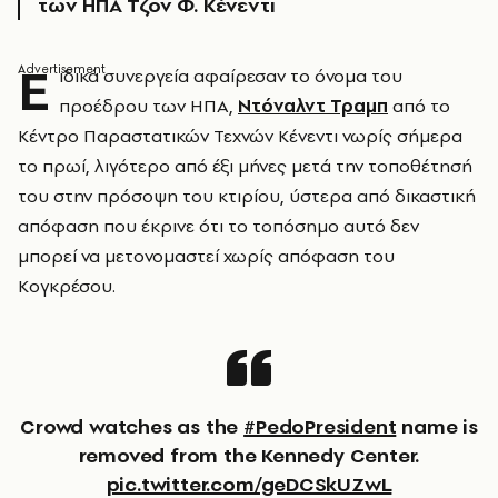
των ΗΠΑ Τζον Φ. Κένεντι
Ε
ιδικά συνεργεία αφαίρεσαν το όνομα του
προέδρου των ΗΠΑ,
Ντόναλντ Τραμπ
από το
Κέντρο Παραστατικών Τεχνών Κένεντι νωρίς σήμερα
το πρωί, λιγότερο από έξι μήνες μετά την τοποθέτησή
του στην πρόσοψη του κτιρίου, ύστερα από δικαστική
απόφαση που έκρινε ότι το τοπόσημο αυτό δεν
μπορεί να μετονομαστεί χωρίς απόφαση του
Κογκρέσου.
Crowd watches as the
#PedoPresident
name is
removed from the Kennedy Center.
pic.twitter.com/geDCSkUZwL