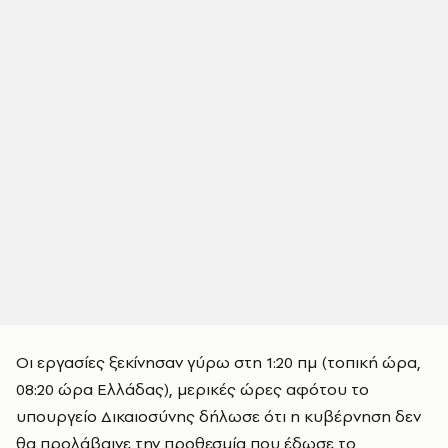
Οι εργασίες ξεκίνησαν γύρω στη 1:20 πμ (τοπική ώρα,
08:20 ώρα Ελλάδας), μερικές ώρες αφότου το
υπουργείο Δικαιοσύνης δήλωσε ότι η κυβέρνηση δεν
θα προλάβαινε την προθεσμία που έδωσε το