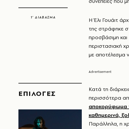
συνέπειες που μπ
1’ ΔΙΑΒΑΣΜΑ
Η Έλι Γουάιτ άρ
της στράφηκε σ
προσβάσιμη και 
περιστασιακή χ
με αποτέλεσμα ν
Κατά τη διάρκει
EΠΙΛΟΓΈΣ
περισσότερα απ
αποκορύφωμα τ
καθημερινά, ξο
Παράλληλα, η χ