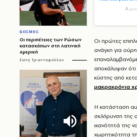
A
pos
ΚΟΣΜΟΣ
Οι περιπέτειες των Ρώσων
Οι πρώτες επιπλ
κατασκόπων στη Λατινική
ανάγκη για ούρη
Αμερική
επαναλαμβανόμε
Σώτη Τριανταφύλλου
αποκάλυψαν ότι
κύστης από κετα
μακροχρόνια χρ
Η κατάσταση αυτ
σκλήρυνση της 
ικανότητά της ν
χωρητικότητα τη