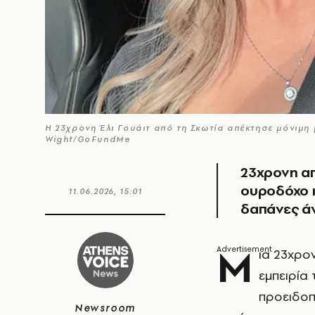
Η 23χρονη Έλι Γουάιτ από τη Σκωτία απέκτησε μόνιμη
Wight/GoFundMe
23χρονη απ
ουροδόχο κ
11.06.2026, 15:01
δαπάνες ά
Μ
ια 23χρο
εμπειρία
προειδοπ
Newsroom