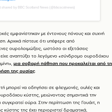
t shared by BBC Scotland News (@bbcscotnews)
οκές εμφανίστηκαν με έντονους πόνους και συχνή
ση. Αρχικά πίστευε ότι υπέφερε από
νες ουρολοιμώξεις, ωστόσο οι εξετάσεις
 είχε αναπτύξει το λεγόμενο «σύνδρομο ουροδόχου
μίνη»,
μια σοβαρή πάθηση που προκαλείται από τη
ήση της ουσίας
.
ή μπορεί να οδηγήσει σε φλεγμονές, ουλές και
ουροδόχου κύστης, μειώνοντας σημαντικά την
α συγκρατεί ούρα. Στην περίπτωση της Γουάιτ, η
ς κύστης της έχει περιοριστεί δραματικά,