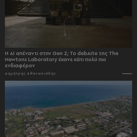
Η AI απέναντι στην Gen Z; Το debAIte της The
Newtons Laboratory έκανε κάτι πολύ πιο
ενδιαφέρον
Δημήτρης Αθανασιάδης