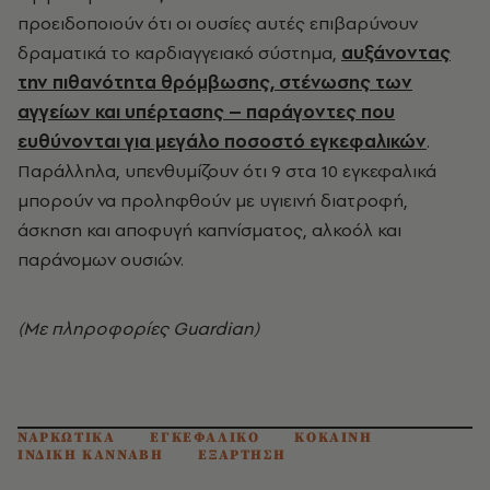
προειδοποιούν ότι οι ουσίες αυτές επιβαρύνουν
δραματικά το καρδιαγγειακό σύστημα,
αυξάνοντας
την πιθανότητα θρόμβωσης, στένωσης των
αγγείων και υπέρτασης – παράγοντες που
ευθύνονται για μεγάλο ποσοστό εγκεφαλικών
.
Παράλληλα, υπενθυμίζουν ότι 9 στα 10 εγκεφαλικά
μπορούν να προληφθούν με υγιεινή διατροφή,
άσκηση και αποφυγή καπνίσματος, αλκοόλ και
παράνομων ουσιών.
(Με πληροφορίες Guardian)
ΝΑΡΚΩΤΙΚΑ
ΕΓΚΕΦΑΛΙΚΟ
ΚΟΚΑΙΝΗ
ΙΝΔΙΚΗ ΚΑΝΝΑΒΗ
ΕΞΑΡΤΗΣΗ