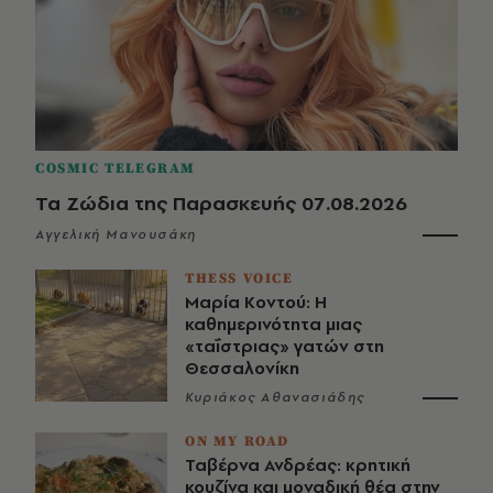
COSMIC TELEGRAM
Τα Ζώδια της Παρασκευής 07.08.2026
Αγγελική Μανουσάκη
THESS VOICE
Μαρία Κοντού: Η
καθημερινότητα μιας
«ταΐστριας» γατών στη
Θεσσαλονίκη
Κυριάκος Αθανασιάδης
ON MY ROAD
Ταβέρνα Ανδρέας: κρητική
κουζίνα και μοναδική θέα στην