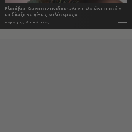
Ελισάβετ Κωνσταντινίδου: «Δεν τελειώνει ποτέ η
επιδίωξη να γίνεις καλύτερος»
Δημήτρης Καραθάνος