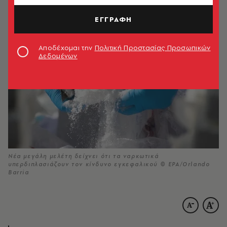
09.03.2026, 13:12
1’ ΔΙΑΒΑΣΜΑ
ΕΓΓΡΑΦΗ
Αποδέχομαι την
Πολιτική Προστασίας Προσωπικών
Δεδομένων
Νέα μεγάλη μελέτη δείχνει ότι τα ναρκωτικά
υπερδιπλασιάζουν τον κίνδυνο εγκεφαλικού © EPA/Orlando
Barria