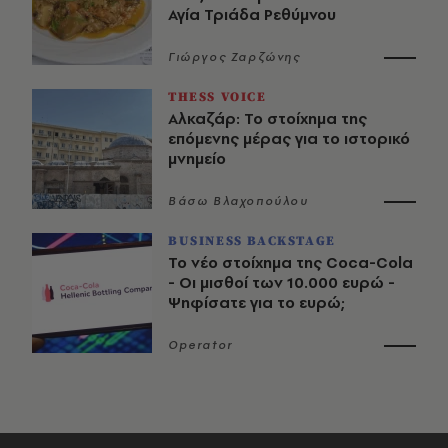
Αγία Τριάδα Ρεθύμνου
Γιώργος Ζαρζώνης
THESS VOICE
Αλκαζάρ: Το στοίχημα της
επόμενης μέρας για το ιστορικό
μνημείο
Βάσω Βλαχοπούλου
BUSINESS BACKSTAGE
Το νέο στοίχημα της Coca-Cola
- Οι μισθοί των 10.000 ευρώ -
Ψηφίσατε για το ευρώ;
Operator