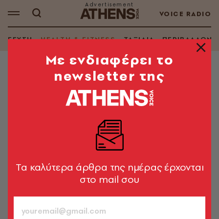
VOICE RADIO
ΓΕΥΣΗ
HEALTH & FITNESS
ΤΑΞΙΔΙΑ
ΠΕΡΙΒΑΛΛΟΝ
Mε ενδιαφέρει το
newsletter της
HEALTH & FITNESS
Τα ναρκωτικά υπερδιπλασιάζουν
τον κίνδυνο εγκεφαλικού:
Σοκαριστικά ευρήματα νέας
μελέτης
Ανησυχητικά στοιχεία για κοκαΐνη, αμφεταμίνες και
Tα καλύτερα άρθρα της ημέρας έρχονται
κάνναβη - Ιδιαίτερα αυξημένος ο κίνδυνος για άτομα
στο mail σου
κάτω των 55
Newsroom