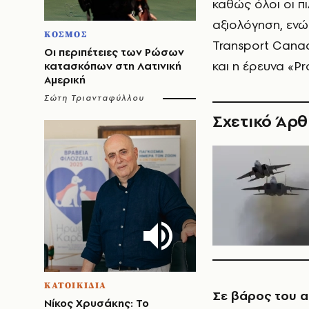
καθώς όλοι οι π
αξιολόγηση, ενώ
ΚΟΣΜΟΣ
Transport Cana
Οι περιπέτειες των Ρώσων
και η έρευνα «Pr
κατασκόπων στη Λατινική
Αμερική
Σώτη Τριανταφύλλου
Σχετικό Άρ
ΚΑΤΟΙΚΙΔΙΑ
Σε βάρος του α
Νίκος Χρυσάκης: Το