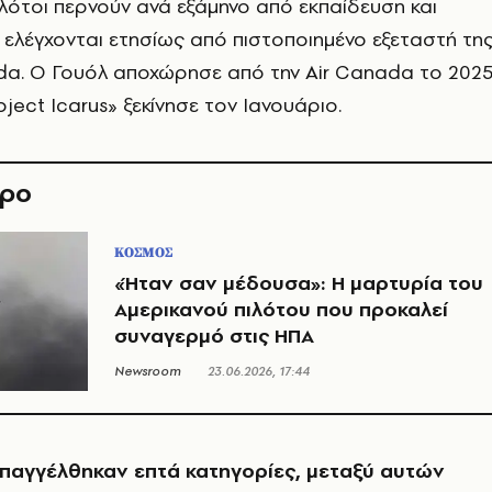
ιλότοι περνούν ανά εξάμηνο από εκπαίδευση και
 ελέγχονται ετησίως από πιστοποιημένο εξεταστή τη
da. Ο Γουόλ αποχώρησε από την Air Canada το 202
oject Icarus» ξεκίνησε τον Ιανουάριο.
θρο
ΚΟΣΜΟΣ
«Ήταν σαν μέδουσα»: Η μαρτυρία του
Αμερικανού πιλότου που προκαλεί
συναγερμό στις ΗΠΑ
Newsroom
23.06.2026, 17:44
παγγέλθηκαν επτά κατηγορίες, μεταξύ αυτών