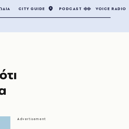
ΩΔΙΑ
CITY GUIDE
PODCAST
VOICE RADIO
ότι
α