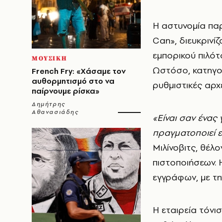
Η αστυνομία παρ
Can», διευκρινί
εμπορικού πιλότ
ΜΟΥΣΙΚΗ
Ωστόσο, κατηγορ
French Fry: «Χάσαμε τον
αυθορμητισμό στο να
ρυθμιστικές αρχ
παίρνουμε ρίσκα»
Δημήτρης
Αθανασιάδης
«Είναι σαν ένας 
πραγματοποιεί ε
Μιλίνοβιτς, θέλ
πιστοποιήσεων. 
εγγράφων, με τη
Η εταιρεία τόνι