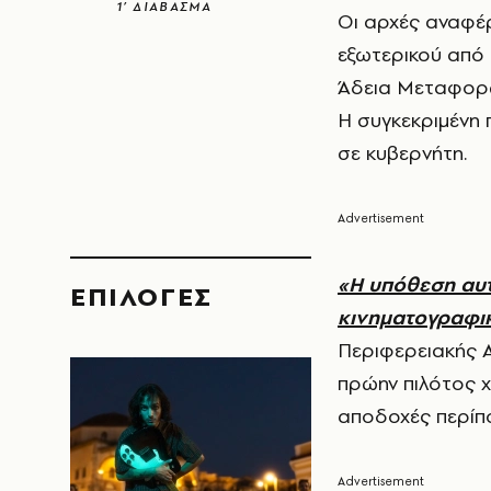
1’ ΔΙΑΒΑΣΜΑ
Οι αρχές αναφέρ
εξωτερικού από 
Άδεια Μεταφορώ
Η συγκεκριμένη 
σε κυβερνήτη.
«Η υπόθεση αυτ
EΠΙΛΟΓΈΣ
κινηματογραφικ
Περιφερειακής Ασ
πρώην πιλότος χ
αποδοχές περίπ