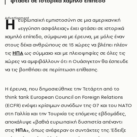
φτάσει σε ιστορικά χαμηλό επίπεδο
Η
ευρωπαϊκή εμπιστοσύνη σε μια αμερικανική
«εγγύηση ασφάλειας» έχει φτάσει σε ιστορικά
χαμηλό επίπεδο, σύμφωνα με έρευνα, με μόλις έναν
στους δέκα ανθρώπους σε 15 χώρες να βλέπει πλέον
τις
ΗΠΑ
ως σύμμαχο και με πλειοψηφίες σε όλες τις
χώρες να αμφιβάλλουν ότι η Ουάσιγκτον θα έσπευδε
να τις βοηθήσει σε περίπτωση επίθεσης.
Η έρευνα, που δημοσιεύθηκε την Τετάρτη από το
think tank
European Council on Foreign Relations
(ECFR) ενόψει κρίσιμων συνόδων της G7 και του ΝΑΤΟ
στη Γαλλία και την Τουρκία τις επόμενες εβδομάδες,
αποκάλυψε «βαθιά ευρωπαϊκή δυσπιστία απέναντι
στις
ΗΠΑ
», όπως ανέφεραν οι συντάκτες της. Έδειξε