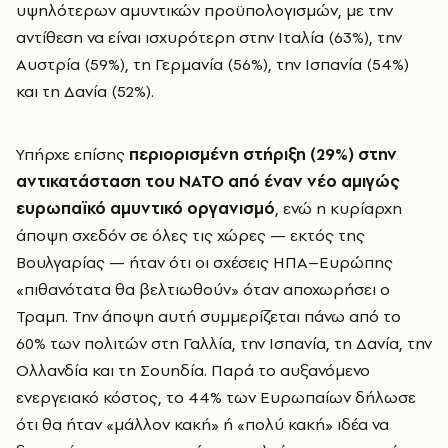
υψηλότερων αμυντικών προϋπολογισμών, με την
αντίθεση να είναι ισχυρότερη στην Ιταλία (63%), την
Αυστρία (59%), τη Γερμανία (56%), την Ισπανία (54%)
και τη Δανία (52%).
Υπήρχε επίσης
περιορισμένη στήριξη (29%) στην
αντικατάσταση του ΝΑΤΟ από έναν νέο αμιγώς
ευρωπαϊκό αμυντικό οργανισμό
, ενώ η κυρίαρχη
άποψη σχεδόν σε όλες τις χώρες — εκτός της
Βουλγαρίας — ήταν ότι οι σχέσεις ΗΠΑ–Ευρώπης
«πιθανότατα θα βελτιωθούν» όταν αποχωρήσει ο
Τραμπ. Την άποψη αυτή συμμερίζεται πάνω από το
60% των πολιτών στη Γαλλία, την Ισπανία, τη Δανία, την
Ολλανδία και τη Σουηδία. Παρά το αυξανόμενο
ενεργειακό κόστος, το 44% των Ευρωπαίων δήλωσε
ότι θα ήταν «μάλλον κακή» ή «πολύ κακή» ιδέα να