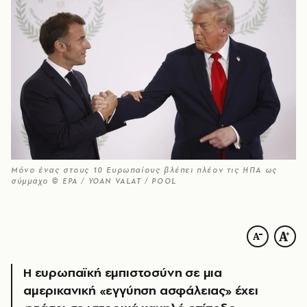
Μόνο ένας στους 10 Ευρωπαίους βλέπει πλέον τις ΗΠΑ ως
σύμμαχο © EPA / YOAN VALAT / POOL
Η ευρωπαϊκή εμπιστοσύνη σε μια
αμερικανική «εγγύηση ασφάλειας» έχει