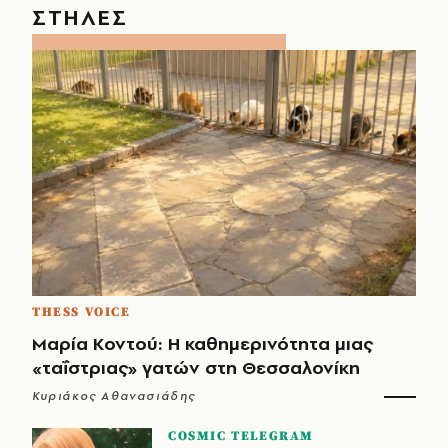
ΣΤΗΛΕΣ
THESS VOICE
Μαρία Κοντού: Η καθημερινότητα μιας
«ταΐστριας» γατών στη Θεσσαλονίκη
Κυριάκος Αθανασιάδης
COSMIC TELEGRAM