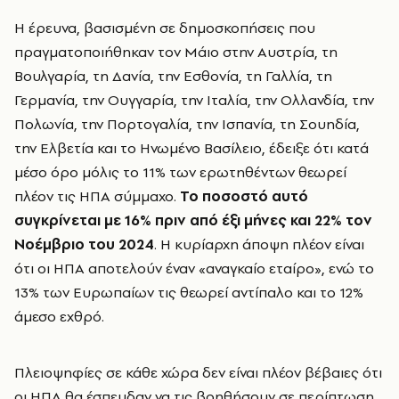
Η έρευνα, βασισμένη σε δημοσκοπήσεις που
πραγματοποιήθηκαν τον Μάιο στην Αυστρία, τη
Βουλγαρία, τη Δανία, την Εσθονία, τη Γαλλία, τη
Γερμανία, την Ουγγαρία, την Ιταλία, την Ολλανδία, την
Πολωνία, την Πορτογαλία, την Ισπανία, τη Σουηδία,
την Ελβετία και το Ηνωμένο Βασίλειο, έδειξε ότι κατά
μέσο όρο μόλις το 11% των ερωτηθέντων θεωρεί
πλέον τις ΗΠΑ σύμμαχο.
Το ποσοστό αυτό
συγκρίνεται με 16% πριν από έξι μήνες και 22% τον
Νοέμβριο του 2024
. Η κυρίαρχη άποψη πλέον είναι
ότι οι ΗΠΑ αποτελούν έναν «αναγκαίο εταίρο», ενώ το
13% των Ευρωπαίων τις θεωρεί αντίπαλο και το 12%
άμεσο εχθρό.
Πλειοψηφίες σε κάθε χώρα δεν είναι πλέον βέβαιες ότι
οι ΗΠΑ θα έσπευδαν να τις βοηθήσουν σε περίπτωση